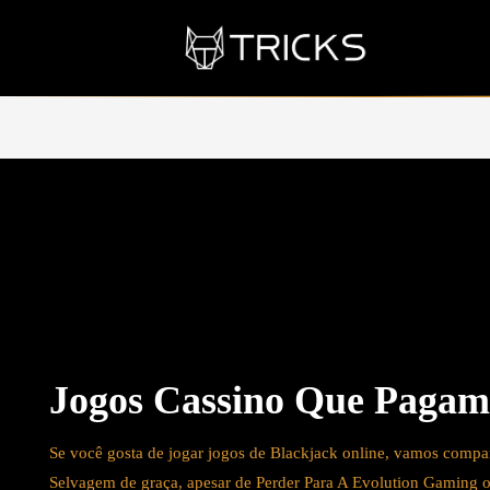
Jogos Cassino Que Pagam
Se você gosta de jogar jogos de Blackjack online, vamos compar
Selvagem de graça, apesar de Perder Para A Evolution Gaming o