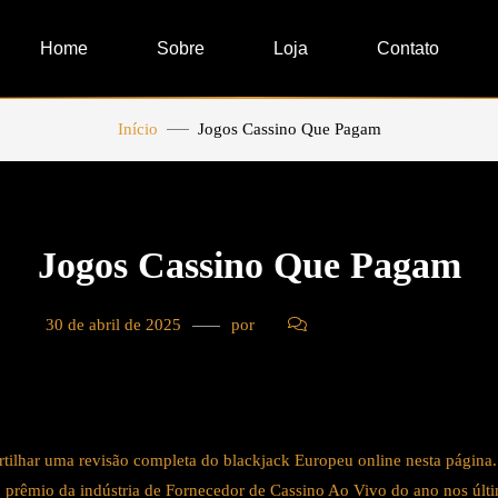
Home
Sobre
Loja
Contato
Início
Jogos Cassino Que Pagam
Jogos Cassino Que Pagam
30 de abril de 2025
por
Sem comentários
tilhar uma revisão completa do blackjack Europeu online nesta página
 prêmio da indústria de Fornecedor de Cassino Ao Vivo do ano nos últ