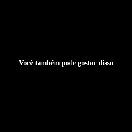
Você também pode gostar disso