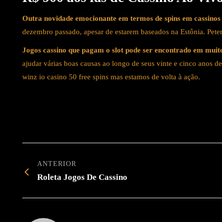
Outra novidade emocionante em termos de spins em cassinos d
dezembro passado, apesar de estarem baseados na Estônia. Peter 
Jogos cassino que pagam o slot pode ser encontrado em muit
ajudar várias boas causas ao longo de seus vinte e cinco anos d
winz io casino 50 free spins mas estamos de volta à ação.
ANTERIOR
Roleta Jogos De Cassino