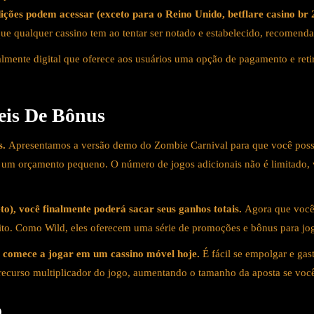
ições podem acessar (exceto para o Reino Unido, betflare casino br 
ue qualquer cassino tem ao tentar ser notado e estabelecido, recomen
almente digital que oferece aos usuários uma opção de pagamento e retir
eis De Bônus
s.
Apresentamos a versão demo do Zombie Carnival para que você possa 
om um orçamento pequeno. O número de jogos adicionais não é limitado,
o), você finalmente poderá sacar seus ganhos totais.
Agora que você 
ito. Como Wild, eles oferecem uma série de promoções e bônus para jog
e comece a jogar em um cassino móvel hoje.
É fácil se empolgar e gas
o recurso multiplicador do jogo, aumentando o tamanho da aposta se v
o