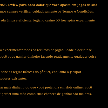
2025 review para cada dólar que você aposta em jogos de slot
damos sempre verificar cuidadosamente os Termos e Condições.
ada única e eficiente, legiano casino 50 free spins experimente
experimentar todos os recursos de jogabilidade e decidir se
 você pode ganhar dinheiro fazendo praticamente qualquer coisa
sabe as regras básicas do pôquer, enquanto o jackpot
adores existentes.
tar mais dinheiro do que você pretendia em slots online, você
ocê perder uma mão como suas chances de ganhar são maiores.