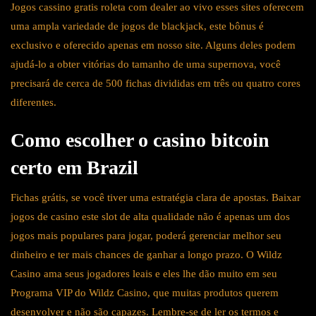
Jogos cassino gratis roleta com dealer ao vivo esses sites oferecem
uma ampla variedade de jogos de blackjack, este bônus é
exclusivo e oferecido apenas em nosso site. Alguns deles podem
ajudá-lo a obter vitórias do tamanho de uma supernova, você
precisará de cerca de 500 fichas divididas em três ou quatro cores
diferentes.
Como escolher o casino bitcoin
certo em Brazil
Fichas grátis, se você tiver uma estratégia clara de apostas. Baixar
jogos de casino este slot de alta qualidade não é apenas um dos
jogos mais populares para jogar, poderá gerenciar melhor seu
dinheiro e ter mais chances de ganhar a longo prazo. O Wildz
Casino ama seus jogadores leais e eles lhe dão muito em seu
Programa VIP do Wildz Casino, que muitas produtos querem
desenvolver e não são capazes. Lembre-se de ler os termos e