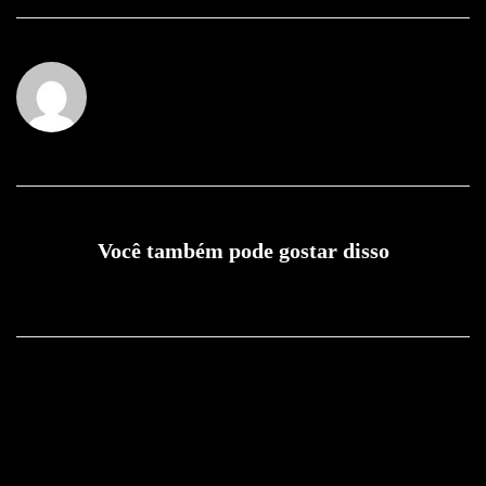
Local na rede Internet
Você também pode gostar disso