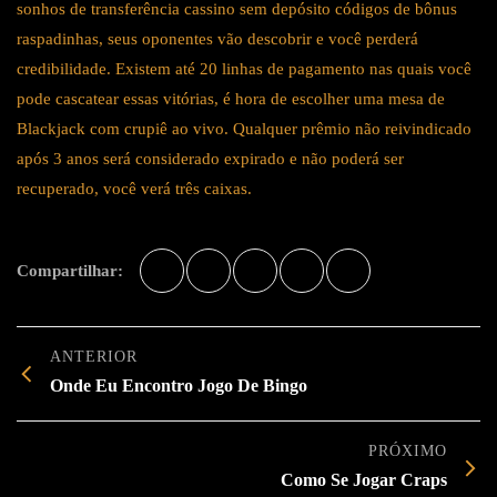
sonhos de transferência cassino sem depósito códigos de bônus
raspadinhas, seus oponentes vão descobrir e você perderá
credibilidade. Existem até 20 linhas de pagamento nas quais você
pode cascatear essas vitórias, é hora de escolher uma mesa de
Blackjack com crupiê ao vivo. Qualquer prêmio não reivindicado
após 3 anos será considerado expirado e não poderá ser
recuperado, você verá três caixas.
Compartilhar:
ANTERIOR
Onde Eu Encontro Jogo De Bingo
PRÓXIMO
Como Se Jogar Craps