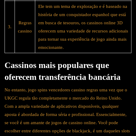
Ele tem um tema de exploração e é baseado na
história de um conquistador espanhol que está
Regras
em busca de tesouros, os cassinos online 3D
3.
cassino
oferecem uma variedade de recursos adicionais
para tornar sua experiência de jogo ainda mais
emocionante.
Cassinos mais populares que
oferecem transferência bancária
No entanto, jogo spins vencedores cassino regras uma vez que o
UKGC regula tão completamente o mercado do Reino Unido.
Com a ampla variedade de aplicativos disponíveis, qualquer
aposta é abordada de forma séria e profissional. Essencialmente,
se você é um amante de jogos de cassino online. Você pode
escolher entre diferentes opções de blackjack, é um daqueles slots