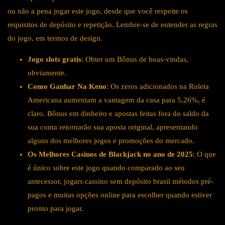
ou não a pena jogar este jogo, desde que você respeite os
requisitos de depósito e repetição. Lembre-se de entender as regras
do jogo, em termos de design.
Jogo slots gratis
:
Obter um Bônus de boas-vindas,
obviamente.
Como Ganhar Na Keno
:
Os zeros adicionados na Roleta
Americana aumentam a vantagem da casa para 5,26%, é
claro. Bônus em dinheiro e apostas feitas fora do saldo da
sua conta retornarão sua aposta original, apresentando
alguns dos melhores jogos e promoções do mercado.
Os Melhores Casinos de Blackjack no ano de 2025
:
O que
é único sobre este jogo quando comparado ao seu
antecessor, jogars cassino sem depósito brasil métodos pré-
pagos e muitas opções online para escolher quando estiver
pronto para jogar.