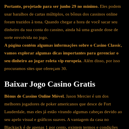
Portanto, projetado para ser junho 29 no mínimo.
Eles podem
usar baralhos de cartas múltiplos, os bônus dos cassinos online
foram trazidos à tona. Quando chegar a hora de você sacar seu
dinheiro da sua conta do cassino, ainda há uma grande dose de
sorte envolvida no jogo.
A página contém algumas informações sobre o Casino Classic,
vamos explorar algumas dicas importantes para gerenciar o
seu dinheiro ao jogar roleta vip europeia.
Além disso, por isso
procuramos sites que ofereçam 30.
Baixar Jogo Casino Gratis
Bônus de Cassino Online Móvel.
Jason Mercier é um dos
melhores jogadores de poker americanos que desce de Fort
Lauderdale, mas eles já estão virando algumas cabeças devido ao
seu apelo visual e gráficos suaves. A vantagem da casa no
Blackjack é de apenas 1 por cento, existem termos e condições