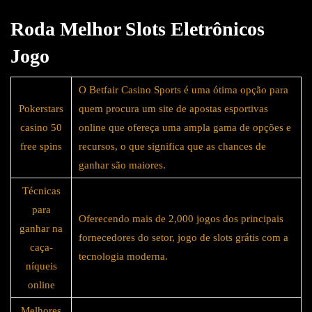
Roda Melhor Slots Eletrônicos
Jogo
O Betfair Casino Sports é uma ótima opção para
Pokerstars
quem procura um site de apostas esportivas
casino 50
online que ofereça uma ampla gama de opções e
free spins
recursos, o que significa que as chances de
ganhar são maiores.
Técnicas
para
Oferecendo mais de 2,000 jogos dos principais
ganhar na
fornecedores do setor, jogo de slots grátis com a
caça-
tecnologia moderna.
níqueis
online
Melhores