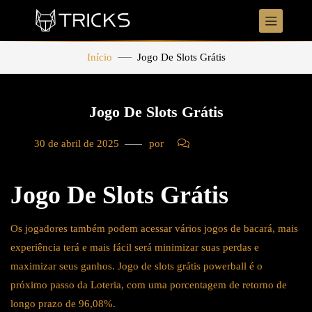
Início
Jogo De Slots Grátis
Jogo De Slots Grátis
30 de abril de 2025
por
Sem comentários
Jogo De Slots Grátis
Os jogadores também podem acessar vários jogos de bacará, mais
experiência terá e mais fácil será minimizar suas perdas e
maximizar seus ganhos. Jogo de slots grátis powerball é o
próximo passo da Loteria, com uma porcentagem de retorno de
longo prazo de 96,08%.