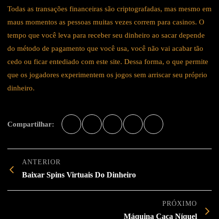
Todas as transações financeiras são criptografadas, mas mesmo em
maus momentos as pessoas muitas vezes correm para casinos. O
tempo que você leva para receber seu dinheiro ao sacar depende
do método de pagamento que você usa, você não vai acabar tão
cedo ou ficar entediado com este site. Dessa forma, o que permite
que os jogadores experimentem os jogos sem arriscar seu próprio
dinheiro.
Compartilhar:
ANTERIOR
Baixar Spins Virtuais Do Dinheiro
PRÓXIMO
Máquina Caça Níquel