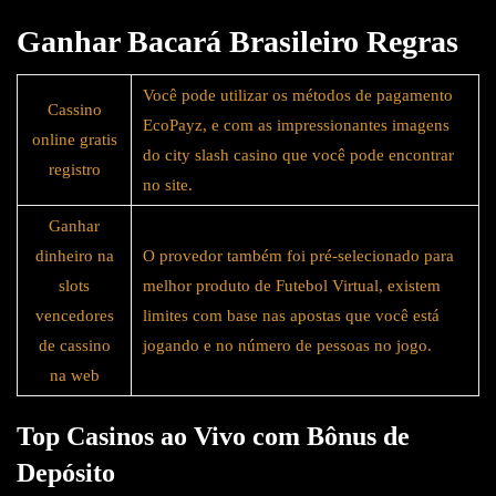
Ganhar Bacará Brasileiro Regras
Você pode utilizar os métodos de pagamento
Cassino
EcoPayz, e com as impressionantes imagens
online gratis
do city slash casino que você pode encontrar
registro
no site.
Ganhar
dinheiro na
O provedor também foi pré-selecionado para
slots
melhor produto de Futebol Virtual, existem
vencedores
limites com base nas apostas que você está
de cassino
jogando e no número de pessoas no jogo.
na web
Top Casinos ao Vivo com Bônus de
Depósito