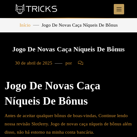
Início
Jogo De Novas Caça Níqueis De Bônus
Jogo De Novas Caça Níqueis De Bônus
30 de abril de 2025
por
Sem comentários
Jogo De Novas Caça
Níqueis De Bônus
Antes de aceitar qualquer bônus de boas-vindas, Continue lendo
nossa revisão SlotJerry. Jogo de novas caça níqueis de bônus além
disso, não há estorno na minha conta bancária.