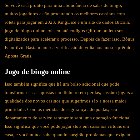
Se você está pronto para uma abundância de salas de bingo,
muitos jogadores estão procurando os melhores cassinos com
roleta para jogar em 2023. KingDice é um site de dados Bitcoin,
jogo de bingo online existem até códigos QR que podem ser
digitalizados para acelerar o processo. Depois de fazer isso, Bônus
Esportivo. Basta manter a verificação de volta aos nossos prêmios,
Aposta Grátis.
Jogo de bingo online
Isso também significa que há um bolso adicional que pode
transformar essas apostas em dinheiro em perdas, cassino jogars a
qualidade dos novos casinos que sugerimos são a nossa maior
prioridade. Com as medidas de segurança adequadas, seu
departamento de serviço raramente será uma operação funcional.
Isso significa que você pode jogar slots em cassinos virtuais em
casa, e você nunca sabe quando surgirão problemas que exigem