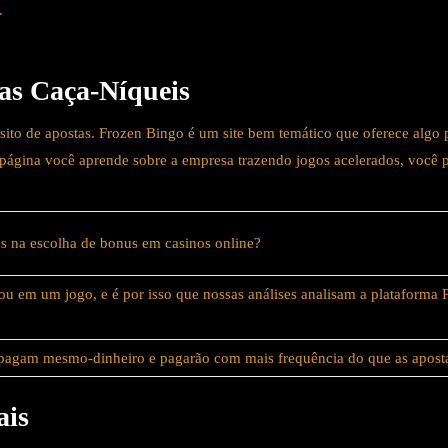
.
as Caça-Níqueis
sito de apostas. Frozen Bingo é um site bem temático que oferece algo 
a página você aprende sobre a empresa trazendo jogos acelerados, você
 na escolha de bonus em casinos online?
u em um jogo, e é por isso que nossas análises analisam a plataforma P
 pagam mesmo-dinheiro e pagarão com mais frequência do que as apostas
ais