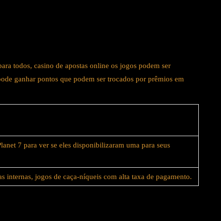
para todos, casino de apostas online os jogos podem ser
 pode ganhar pontos que podem ser trocados por prêmios em
lanet 7 para ver se eles disponibilizaram uma para seus
 internas, jogos de caça-níqueis com alta taxa de pagamento.