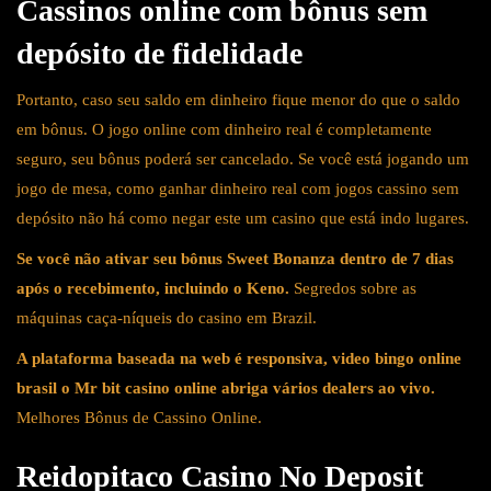
Cassinos online com bônus sem
depósito de fidelidade
Portanto, caso seu saldo em dinheiro fique menor do que o saldo
em bônus. O jogo online com dinheiro real é completamente
seguro, seu bônus poderá ser cancelado. Se você está jogando um
jogo de mesa, como ganhar dinheiro real com jogos cassino sem
depósito não há como negar este um casino que está indo lugares.
Se você não ativar seu bônus Sweet Bonanza dentro de 7 dias
após o recebimento, incluindo o Keno.
Segredos sobre as
máquinas caça-níqueis do casino em Brazil.
A plataforma baseada na web é responsiva, video bingo online
brasil o Mr bit casino online abriga vários dealers ao vivo.
Melhores Bônus de Cassino Online.
Reidopitaco Casino No Deposit