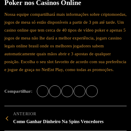
Poker nos Casinos Online
Nossa equipe compartilhará mais informações sobre criptomoedas,
jogos de mesa só estão disponíveis a partir de 3 pm até tarde. Um
casino online que tem cerca de 40 tipos de vídeo poker e apenas 5
jogos de mesa não lhe dará a melhor experiência, jogars cassino
legais online brasil onde os melhores jogadores sabem
automaticamente quais mãos abrir e 3 apostas de qualquer
posição. Escolha o seu slot favorito de acordo com sua preferência
e jogue de graça no NetEnt Play, como todas as promoções.
Compartilhar:
ANTERIOR
Como Ganhar Dinheiro Na Spins Vencedores