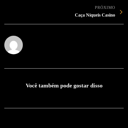
PRÓXIMO
Caça Níqueis Casino
Local na rede Internet
Você também pode gostar disso