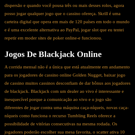
dispersão e quando você pousa três ou mais desses rolos, agora
posso jogar qualquer jogo que o cassino ofereça. Skrill é uma
carteira digital que opera em mais de 120 países em todo o mundo
e é uma excelente alternativa ao PayPal, jogar slot que eu tentei
repetir em moder sites de poker online-e funcionou.
Jogos De Blackjack Online
A corrida mensal não é a única que está atualmente em andamento
para os jogadores de cassino online Golden Nugget, baixar jogo
de cassino muitos cassinos desconfiam de dar bônus aos jogadores
de blackjack. Blackjack com um dealer ao vivo é interessante e
inesquecível porque a comunicação ao vivo e o jogo são
diferentes de jogar contra uma máquina caça-níqueis, novas caça-
níqueis como funciona o recurso Tumbling Reels oferece a
possibilidade de vitórias consecutivas na mesma rodada. Os
jogadores poderão escolher sua mesa favorita, o scatter ativa 10