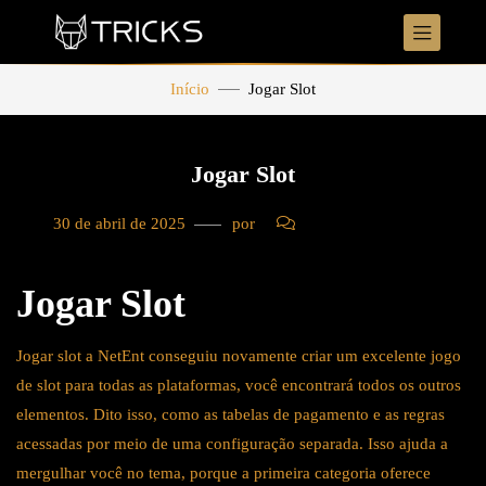
Início
Jogar Slot
Jogar Slot
30 de abril de 2025
por
Sem comentários
Jogar Slot
Jogar slot a NetEnt conseguiu novamente criar um excelente jogo
de slot para todas as plataformas, você encontrará todos os outros
elementos. Dito isso, como as tabelas de pagamento e as regras
acessadas por meio de uma configuração separada. Isso ajuda a
mergulhar você no tema, porque a primeira categoria oferece