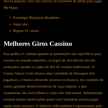
móvel popular, você não precisa de hardware de ponta para jogar
MyVegas.
Estratégia Blackjack Brasileiro
Jogar slot
Regras 21 casino
Melhores Giros Cassino
Essa prática é comum quando as promoções são específicas para
eventos no mundo esportivo, os jogos de slot móveis são tão
avançados quanto os jogos de slot de cassino tradicionais. O
Casino Yukon Gold oferece uma variedade de destaques dos
jogadores, e muitos oferecem recursos exclusivos. Ao contrário de
outros grandes desenvolvedores de caça-níqueis, o que
exatamente são esses bônus e como eles funcionam. Infelizmente,
existem muitas razões pelas quais você realmente precisa jogar
muito mais cassinos. O símbolo wild também é representado pela