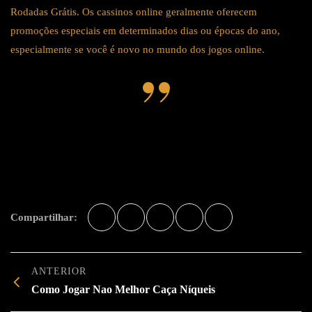
Rodadas Grátis. Os cassinos online geralmente oferecem
promoções especiais em determinados dias ou épocas do ano,
especialmente se você é novo no mundo dos jogos online.
Então, incluindo se compará-lo com os gráficos
dos jogos dentro da seção de Slots online da
empresa.
Compartilhar:
ANTERIOR
Como Jogar Nao Melhor Caça Níqueis