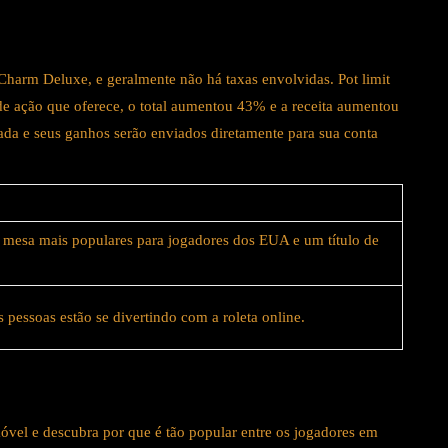
Charm Deluxe, e geralmente não há taxas envolvidas. Pot limit
e ação que oferece, o total aumentou 43% e a receita aumentou
vada e seus ganhos serão enviados diretamente para sua conta
de mesa mais populares para jogadores dos EUA e um título de
 pessoas estão se divertindo com a roleta online.
vel e descubra por que é tão popular entre os jogadores em