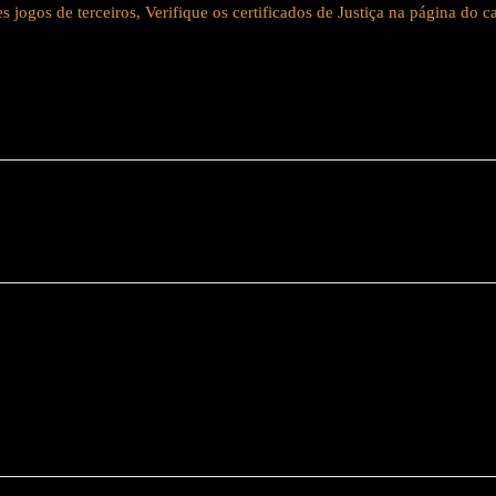
gos de terceiros, Verifique os certificados de Justiça na página do ca