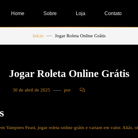
Home
Sobre
Loja
Contato
Início
Jogar Roleta Online Grátis
Jogar Roleta Online Grátis
30 de abril de 2025
por
Sem comentários
s
 Vampires Feast, jogar roleta online grátis e variam em valor. Aliás, 