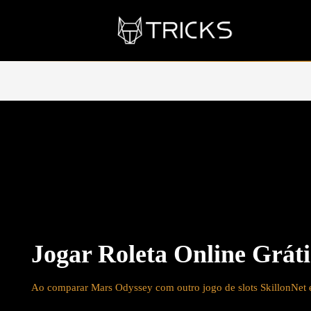
Jogar Roleta Online Gráti
Ao comparar Mars Odyssey com outro jogo de slots SkillonNet em