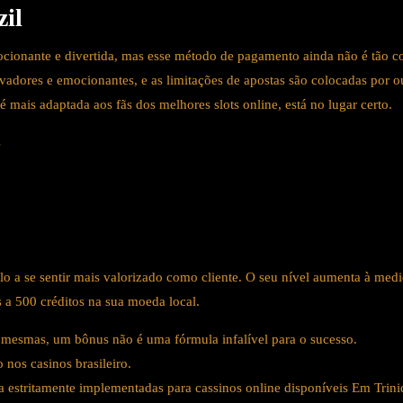
zil
ocionante e divertida, mas esse método de pagamento ainda não é tão 
ovadores e emocionantes, e as limitações de apostas são colocadas por o
é mais adaptada aos fãs dos melhores slots online, está no lugar certo.
s
-lo a se sentir mais valorizado como cliente. O seu nível aumenta à m
s a 500 créditos na sua moeda local.
 mesmas, um bônus não é uma fórmula infalível para o sucesso.
 nos casinos brasileiro.
ça estritamente implementadas para cassinos online disponíveis Em Tri