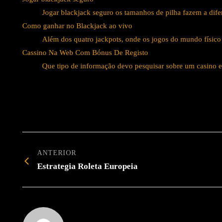
Jogar blackjack seguro os tamanhos de pilha fazem a dif
Como ganhar no Blackjack ao vivo
Além dos quatro jackpots, onde os jogos do mundo físico
Cassino Na Web Com Bónus De Registo
Que tipo de informação devo pesquisar sobre um casino e
ANTERIOR
Estrategia Roleta Europeia
Local na rede Internet