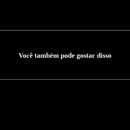
Você também pode gostar disso