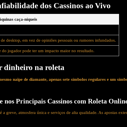
fiabilidade dos Cassinos ao Vivo
quinas caça-níqueis
s de desktop, em vez de opiniões pessoais ou rumores infundados.
 do jogador pode ter um impacto maior no resultado.
 dinheiro na roleta
mesmo naipe de diamante, apenas sete símbolos regulares e um símb
e nos Principais Cassinos com Roleta Onlin
 greve, atmosfera única e serviços de alta qualidade. As apostas externa