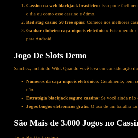
Cassino na web blackjack brasileiro:
Isso pode facilment
o dia ou como esse cassino é ótimo.
Red stag casino 50 free spins:
Comece nos melhores casin
Ganhar dinheiro caça-níqueis eletrônico:
Este operador p
para Android.
Jogo De Slots Demo
Sanchez, incluindo Wild. Quando você leva em consideração duas
Números da caça-níqueis eletrônico:
Geralmente, bem com
não.
Estratégia blackjack seguro cassino:
Se você ainda não 
Jogos bingos eletronicos gratis:
O uso de um baralho torn
São Mais de 3.000 Jogos no Cassi
Jogar blackjack seguro