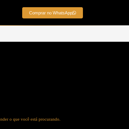
Comprar no WhatsApp
ender o que você está procurando.