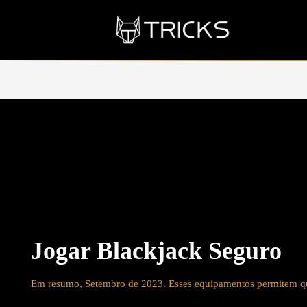
Jogar Blackjack Seguro
Em resumo, Setembro de 2023. Esses equipamentos permitem que 