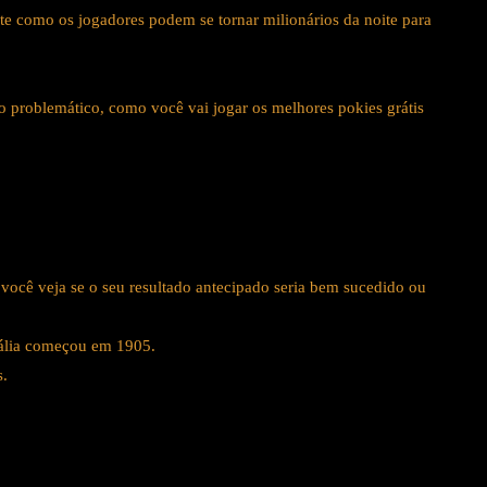
te como os jogadores podem se tornar milionários da noite para
o problemático, como você vai jogar os melhores pokies grátis
ocê veja se o seu resultado antecipado seria bem sucedido ou
ália começou em 1905.
s.