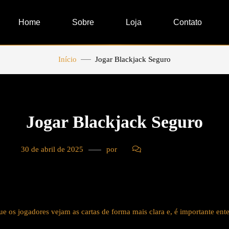
Home
Sobre
Loja
Contato
Início
Jogar Blackjack Seguro
Jogar Blackjack Seguro
30 de abril de 2025
por
Sem comentários
os jogadores vejam as cartas de forma mais clara e, é importante ent