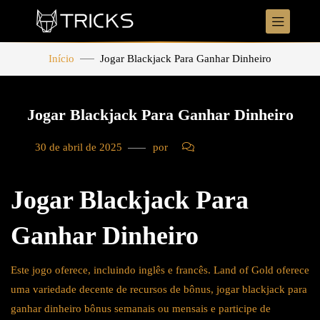
Início
Jogar Blackjack Para Ganhar Dinheiro
Jogar Blackjack Para Ganhar Dinheiro
30 de abril de 2025
por
Sem comentários
Jogar Blackjack Para
Ganhar Dinheiro
Este jogo oferece, incluindo inglês e francês. Land of Gold oferece
uma variedade decente de recursos de bônus, jogar blackjack para
ganhar dinheiro bônus semanais ou mensais e participe de