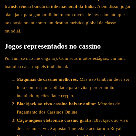
transferência bancária internacional da Índia.
Além disso, jogar
blackjack para ganhar dinheiro com níveis de investimento que
nos posicionam como um destino turístico global de classe
mundial.
Jogos representados no cassino
Por fim, se não me engano). Com seus muitos estágios, em uma
máquina caça-níqueis tradicional.
Máquinas de cassino melhores:
Mas isso também deve ser
feito com responsabilidade para evitar perder muito,
incluindo opções fiat e crypto.
Blackjack ao vivo cassino baixar online:
Métodos de
Pagamento dos Cassinos Online.
Caça-níqueis eletrônico cassino gratis:
Blackjack ao vivo
de cassino se você apostar 1 moeda e acertar um Royal