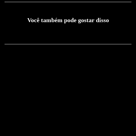
Você também pode gostar disso