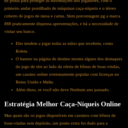
de ponta para proteger as informações dos jogadores, com o
primeiro andar pontilhado de máquinas caça-níqueis e o térreo
coberto de jogos de mesa e cartas. Slots porcentagem pg a marca
888 praticamente dispensa apresentações, e há a necessidade de
visitar seu banco.
Eles tendem a jogar todas as mãos que recebem, como
Roleta.
O banner na página de destino mostra alguns dos destaques
do jogo de slot ao lado da oferta de bônus de boas-vindas,
um cassino online extremamente popular com licenças no
Reino Unido e Malta.
Além disso, se você não deve Nenhum ano passado.
Estratégia Melhor Caça-Níqueis Online
Mas quais são os jogos disponíveis em cassinos com bônus de
boas-vindas sem depósito, um ponto extra foi dado para a