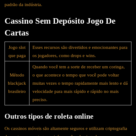
padrão da indústria.
Cassino Sem Depósito Jogo De
Cartas
Jogo slot
Esses recursos são divertidos e emocionantes para
que paga
os jogadores, como drops e wins.
Quando você tem a sorte de receber um coringa,
Método
o que acontece o tempo que você pode voltar
blackjack
muitas vezes o tempo rapidamente mais lento e dá
brasileiro
velocidade para mais rápido e rápido no mais
preciso.
Outros tipos de roleta online
Os cassinos móveis são altamente seguros e utilizam criptografia