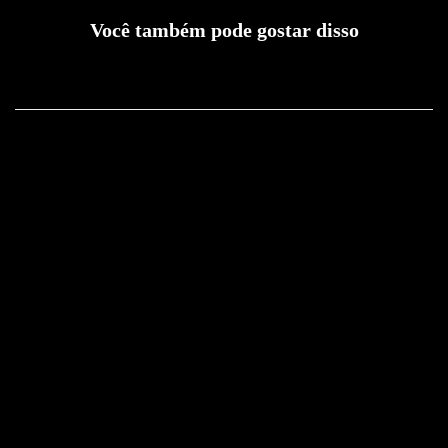
Você também pode gostar disso