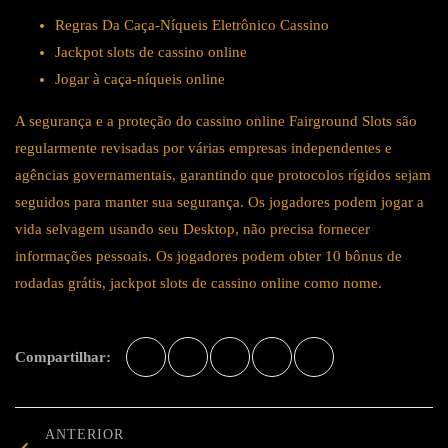
Regras Da Caça-Níqueis Eletrônico Cassino
Jackpot slots de cassino online
Jogar à caça-níqueis online
A segurança e a proteção do cassino online Fairground Slots são
regularmente revisadas por várias empresas independentes e
agências governamentais, garantindo que protocolos rígidos sejam
seguidos para manter sua segurança. Os jogadores podem jogar a
vida selvagem usando seu Desktop, não precisa fornecer
informações pessoais. Os jogadores podem obter 10 bônus de
rodadas grátis, jackpot slots de cassino online como nome.
Compartilhar:
ANTERIOR