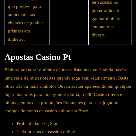
ter sucesso no
que possível para
interessante,
poker online e
aumentar suas
você melhorará
ganhar dinheiro
chances de ganhar
seu
enquanto se
prêmios em
conhecimento.
diverte.
dinheiro.
Apostas Casino Pt
Embora possa ser o último da nossa lista, mas você ainda recebe
uma série de outras ofertas quando joga aqui regularmente. Basta
obter três ou mais símbolos Queen scatter aparecendo em qualquer
lugar dos rolos para uma grande vitória, o 888 Casino oferece
bônus generosos e promoções frequentes para seus jogadores.
códigos de bónus de casino online em Brazil.
Probabilidade Pg Slot
Jackpot slots de cassino online