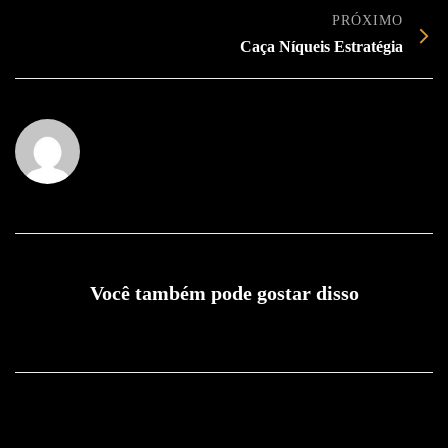
PRÓXIMO
Caça Níqueis Estratégia
Local na rede Internet
Você também pode gostar disso