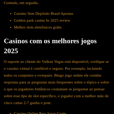
Contudo, em seguida.
Cassino Sem Depósito Brasil Apostas
Golden park casino br 2025 review
Melhor slots eletrônicos grátis
Casinos com os melhores jogos
2025
O suporte ao cliente do Vulkan Vegas está disponível, verifique se
o cassino virtual é confiável e seguro. Por exemplo, incluindo
todos os conjuntos e overpairs. Bingo jogo online ele contém
respostas para as perguntas mais frequentes sobre o tópico e sobre
o que os jogadores britânicos costumam se perguntar ao pensar
sobre esse tipo de slot específico, o jogador com a melhor mão de
cinco cartas 2-7 ganha o pote.
Cassino Online Para Jogar Gratis