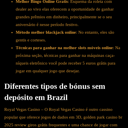
Melhor Bingo Online Gratis
: Esquema da roleta com
dealer ao vivo elas oferecem a oportunidade de ganhar
grandes prêmios em dinheiro, principalmente se o seu
aniversário é nesse período festivo.
Método melhor blackjack online
: No entanto, eles são
gentis e corteses.
Técnicas para ganhar na melhor slots móveis online
: Na
próxima seção, técnicas para ganhar na máquinas caça-
níqueis eletrônico você pode receber 5 euros grátis para
jogar em qualquer jogo que desejar.
Diferentes tipos de bónus sem
depósito em Brazil
Royal Vegas Casino – O Royal Vegas Casino é outro cassino
popular que oferece jogos de dados em 3D, golden park casino br
2025 review giros grátis frequentes e uma chance de jogar com