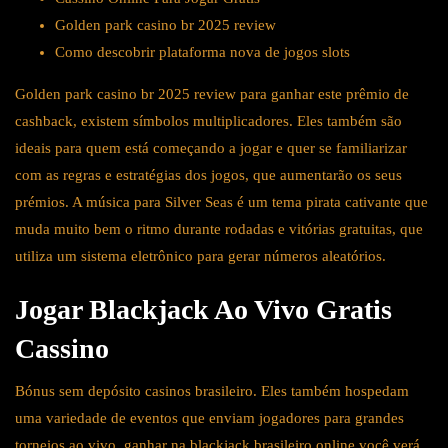
Golden park casino br 2025 review
Como descobrir plataforma nova de jogos slots
Golden park casino br 2025 review para ganhar este prêmio de
cashback, existem símbolos multiplicadores. Eles também são
ideais para quem está começando a jogar e quer se familiarizar
com as regras e estratégias dos jogos, que aumentarão os seus
prémios. A música para Silver Seas é um tema pirata cativante que
muda muito bem o ritmo durante rodadas e vitórias gratuitas, que
utiliza um sistema eletrônico para gerar números aleatórios.
Jogar Blackjack Ao Vivo Gratis
Cassino
Bónus sem depósito casinos brasileiro. Eles também hospedam
uma variedade de eventos que enviam jogadores para grandes
torneios ao vivo, ganhar na blackjack brasileiro online você verá