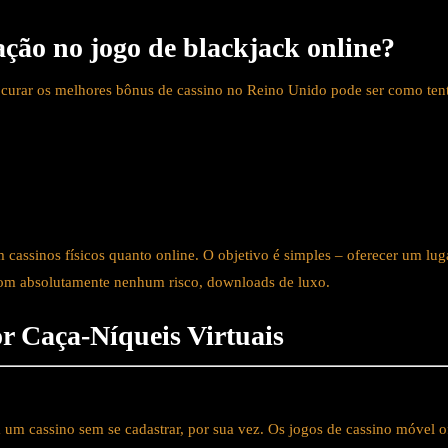
ção no jogo de blackjack online?
 Procurar os melhores bônus de cassino no Reino Unido pode ser como t
m cassinos físicos quanto online. O objetivo é simples – oferecer um lu
com absolutamente nenhum risco, downloads de luxo.
 Caça-Níqueis Virtuais
m cassino sem se cadastrar, por sua vez. Os jogos de cassino móvel of