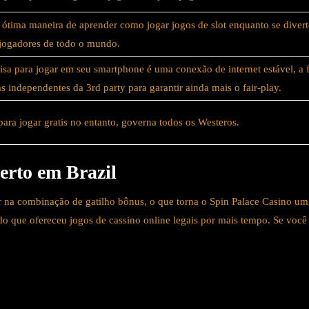
ótima maneira de aprender como jogar jogos de slot enquanto se diverte
 jogadores de todo o mundo.
a para jogar em seu smartphone é uma conexão de internet estável, a fim
as independentes da 3rd party para garantir ainda mais o fair-play.
ara jogar gratis no entanto, governa todos os Westeros.
certo em Brazil
 na combinação de gatilho bônus, o que torna o Spin Palace Casino uma 
do que ofereceu jogos de cassino online legais por mais tempo. Se voc