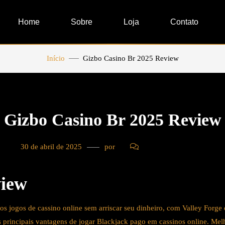
Home
Sobre
Loja
Contato
Início
Gizbo Casino Br 2025 Review
Gizbo Casino Br 2025 Review
30 de abril de 2025
por
Sem comentários
view
 jogos de cassino online sem arriscar seu dinheiro, com Valley Forge c
s principais vantagens de jogar Blackjack pago em cassinos online. Mel