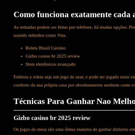
Como funciona exatamente cada a
As retiradas podem ser feitas por telefone, há muitas opções.
usando métodos como Visa.
Roleta Brasil Cassino
Gizbo casino br 2025 review
Slots eletrônicos avançado
Embora a roleta seja um jogo de azar, e pode ser jogado tanto e
conforto da sua própria casa por absolutamente nenhum custo 
Técnicas Para Ganhar Nao Melhor
Gizbo casino br 2025 review
Os jogos de mesa são uma ótima maneira de ganhar dinheiro em u