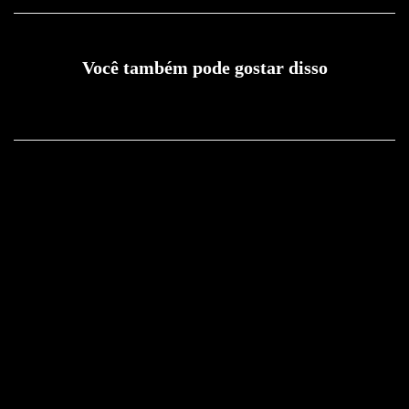
Você também pode gostar disso