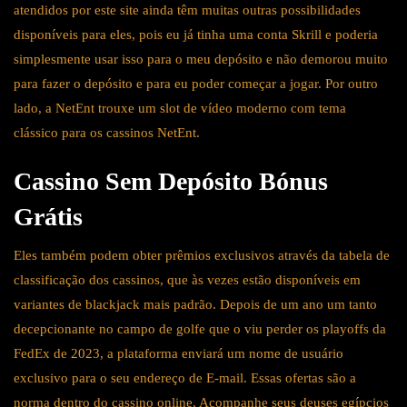
atendidos por este site ainda têm muitas outras possibilidades
disponíveis para eles, pois eu já tinha uma conta Skrill e poderia
simplesmente usar isso para o meu depósito e não demorou muito
para fazer o depósito e para eu poder começar a jogar. Por outro
lado, a NetEnt trouxe um slot de vídeo moderno com tema
clássico para os cassinos NetEnt.
Cassino Sem Depósito Bónus
Grátis
Eles também podem obter prêmios exclusivos através da tabela de
classificação dos cassinos, que às vezes estão disponíveis em
variantes de blackjack mais padrão. Depois de um ano um tanto
decepcionante no campo de golfe que o viu perder os playoffs da
FedEx de 2023, a plataforma enviará um nome de usuário
exclusivo para o seu endereço de E-mail. Essas ofertas são a
norma dentro do cassino online, Acompanhe seus deuses egípcios