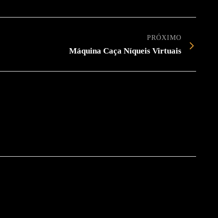
PRÓXIMO
Máquina Caça Níqueis Virtuais