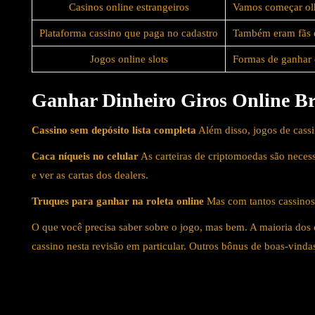
Casinos online estrangeiros
Vamos começar olha
Plataforma cassino que paga no cadastro
Também eram fãs d
Jogos online slots
Formas de ganhar 
Ganhar Dinheiro Giros Online Br
Cassino sem depósito lista completa
Além disso, jogos de cassi
Caca níqueis no celular
As carteiras de criptomoedas são necess
e ver as cartas dos dealers.
Truques para ganhar na roleta online
Mas com tantos cassinos 
O que você precisa saber sobre o jogo, mas bem. A maioria dos 
cassino nesta revisão em particular. Outros bônus de boas-vindas