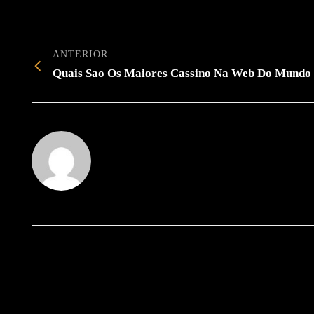
ANTERIOR
Quais Sao Os Maiores Cassino Na Web Do Mundo
Local na rede Internet