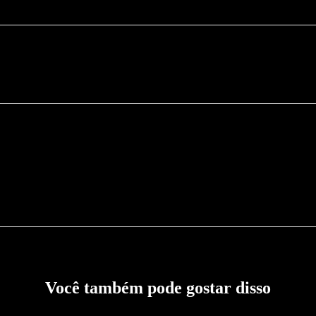
Você também pode gostar disso