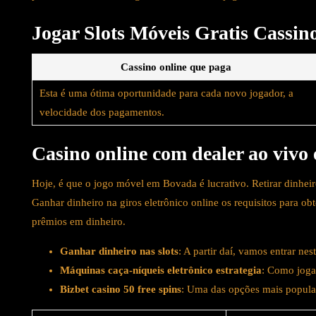
Jogar Slots Móveis Gratis Cassin
Cassino online que paga
Esta é uma ótima oportunidade para cada novo jogador, a
velocidade dos pagamentos.
Casino online com dealer ao vivo
Hoje, é que o jogo móvel em Bovada é lucrativo. Retirar dinhei
Ganhar dinheiro na giros eletrônico online os requisitos para o
prêmios em dinheiro.
Ganhar dinheiro nas slots
: A partir daí, vamos entrar ne
Máquinas caça-níqueis eletrônico estrategia
: Como jogar
Bizbet casino 50 free spins
: Uma das opções mais populare