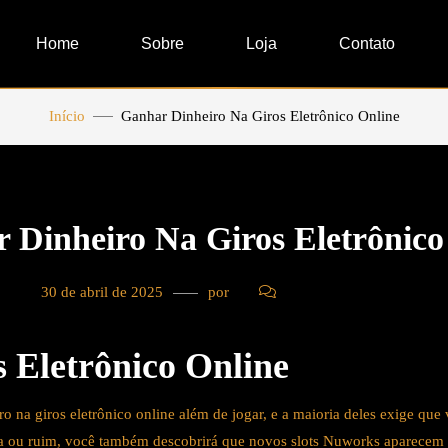
Home
Sobre
Loja
Contato
Início
Ganhar Dinheiro Na Giros Eletrônico Online
 Dinheiro Na Giros Eletrônico
30 de abril de 2025
por
Sem comentários
 Eletrônico Online
o na giros eletrônico online além de jogar, e a maioria deles exige qu
oa ou ruim, você também descobrirá que novos slots Nuworks aparecem 