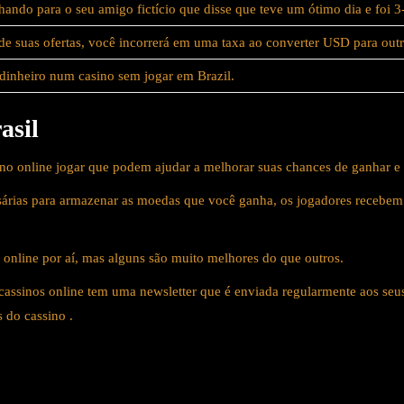
ndo para o seu amigo fictício que disse que teve um ótimo dia e foi 3
e suas ofertas, você incorrerá em uma taxa ao converter USD para out
dinheiro num casino sem jogar em Brazil.
asil
no online jogar que podem ajudar a melhorar suas chances de ganhar e t
árias para armazenar as moedas que você ganha, os jogadores recebem u
online por aí, mas alguns são muito melhores do que outros.
cassinos online tem uma newsletter que é enviada regularmente aos seu
 do cassino .