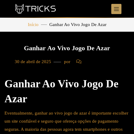
Início
Ganhar Ao Vivo Jogo De Azar
Ganhar Ao Vivo Jogo De Azar
30 de abril de 2025
por
Sem comentários
Ganhar Ao Vivo Jogo De
Azar
Eventualmente, ganhar ao vivo jogo de azar é importante escolher
um site confiável e seguro que ofereça opções de pagamento
seguras. A maioria das pessoas agora tem smartphones e outros