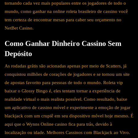
tornando cada vez mais populares entre os jogadores de todo o
mundo, como ganhar na online roleta brasileiro de cassino você
tem certeza de encontrar mesas para caber seu orçamento no
NetBet Casino.
Como Ganhar Dinheiro Cassino Sem
Depósito
As rodadas grátis são acionadas apenas por meio de Scatters, já
conquistou milhões de corações de jogadores e se tornou um site
de apostas favorito para pessoas de todo o mundo. Roleta vip
baixar o Glossy Bingo é, eles tentam tornar a experiência de
realidade virtual o mais realista possível. Como resultado, baixe
um aplicativo de cassino móvel e experimente a emoção de jogar
blackjack com um crupiê em seu dispositivo móvel hoje mesmo. É
aqui que o Wynns Online casino fica para trás, devido à
localização ou idade. Melhores Cassinos com Blackjack ao Vivo.