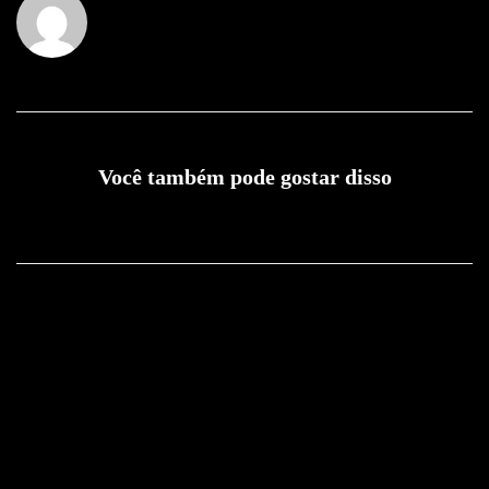
Local na rede Internet
Você também pode gostar disso