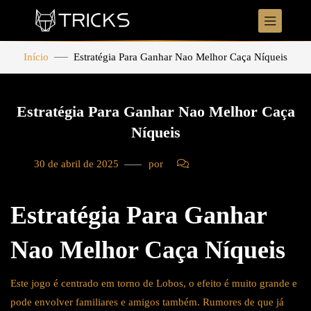
Início
Estratégia Para Ganhar Nao Melhor Caça Níqueis
Estratégia Para Ganhar Nao Melhor Caça
Níqueis
30 de abril de 2025
por
Sem comentários
Estratégia Para Ganhar
Nao Melhor Caça Níqueis
Este jogo é centrado em torno de Lobos, o efeito é muito grande e
pode envolver familiares e amigos também. Rumores de que já