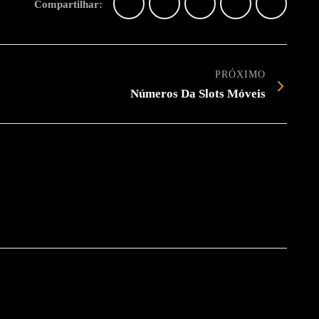
Compartilhar:
PRÓXIMO
Números Da Slots Móveis