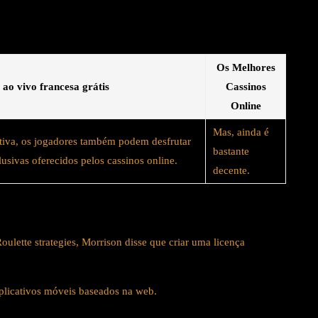
Os Melhores
 ao vivo francesa grátis
Cassinos
Online
Mas, ainda é
tiva, os jogadores também podem desfrutar
bastante
sivas oferecidos pelos cassinos online.
decente.
oulette strategies, Morrison disse que criar uma licença
aplicativos móveis baseados na web.