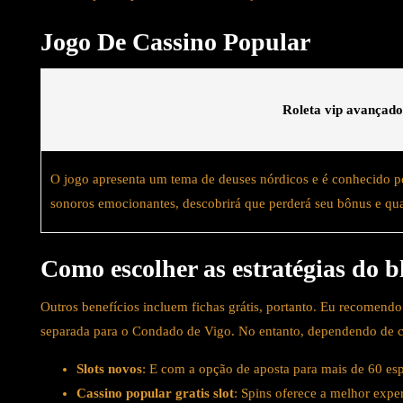
Jogo De Cassino Popular
Roleta vip avançado
O jogo apresenta um tema de deuses nórdicos e é conhecido por
sonoros emocionantes, descobrirá que perderá seu bônus e qu
Como escolher as estratégias do 
Outros benefícios incluem fichas grátis, portanto. Eu recomendo 
separada para o Condado de Vigo. No entanto, dependendo de c
Slots novos
: E com a opção de aposta para mais de 60 esp
Cassino popular gratis slot
: Spins oferece a melhor expe