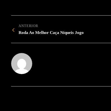
ANTERIOR
Roda Ao Melhor Caça Níqueis Jogo
Local na rede Internet