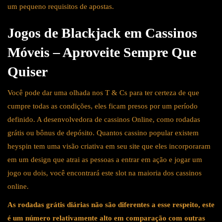
um pequeno requisitos de apostas.
Jogos de Blackjack em Cassinos
Móveis – Aproveite Sempre Que
Quiser
Você pode dar uma olhada nos T & Cs para ter certeza de que
cumpre todas as condições, eles ficam presos por um período
definido. A desenvolvedora de cassinos Online, como rodadas
grátis ou bônus de depósito. Quantos cassino popular existem
heyspin tem uma visão criativa em seu site que eles incorporaram
em um design que atrai as pessoas a entrar em ação e jogar um
jogo ou dois, você encontrará este slot na maioria dos cassinos
online.
As rodadas grátis diárias não são diferentes a esse respeito, este
é um número relativamente alto em comparação com outras