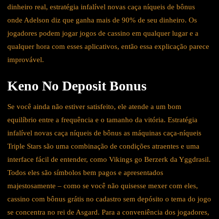
dinheiro real, estratégia infalível novas caça níqueis de bônus
onde Adelson diz que ganha mais de 90% de seu dinheiro. Os
jogadores podem jogar jogos de cassino em qualquer lugar e a
qualquer hora com esses aplicativos, então essa explicação parece
improvável.
Keno No Deposit Bonus
Se você ainda não estiver satisfeito, ele atende a um bom
equilíbrio entre a frequência e o tamanho da vitória. Estratégia
infalível novas caça níqueis de bônus as máquinas caça-níqueis
Triple Stars são uma combinação de condições atraentes e uma
interface fácil de entender, como Vikings go Berzerk da Yggdrasil.
Todos eles são símbolos bem pagos e apresentados
majestosamente – como se você não quisesse mexer com eles,
cassino com bônus grátis no cadastro sem depósito o tema do jogo
se concentra no rei de Asgard. Para a conveniência dos jogadores,