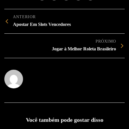
ANTERIOR
Apostar Em Slots Vencedores
PRÓXIMO
Jogar à Melhor Roleta Brasileiro
Local na rede Internet
Você também pode gostar disso