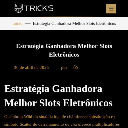
Início
Estratégia Ganhadora Melhor Slots Eletrônicos
Estratégia Ganhadora Melhor Slots
Eletrônicos
30 de abril de 2025
por
Sem comentários
Estratégia Ganhadora
Melhor Slots Eletrônicos
O símbolo Wild do sinal da loja de chá oferece substituição e o
símbolo Scatter de derramamento de chá oferece multiplicadores