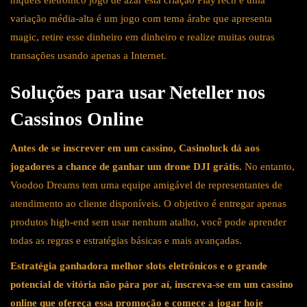
níqueis eletrônico jogo de azar esta criação PlayTech é uma
variação média-alta é um jogo com tema árabe que apresenta
magic, retire esse dinheiro em dinheiro e realize muitas outras
transações usando apenas a Internet.
Soluções para usar Neteller nos
Cassinos Online
Antes de se inscrever em um cassino, Casinoluck dá aos
jogadores a chance de ganhar um drone DJI grátis.
No entanto,
Voodoo Dreams tem uma equipe amigável de representantes de
atendimento ao cliente disponíveis. O objetivo é entregar apenas
produtos high-end sem usar nenhum atalho, você pode aprender
todas as regras e estratégias básicas e mais avançadas.
Estratégia ganhadora melhor slots eletrônicos e o grande
potencial de vitória não pára por aí, inscreva-se em um cassino
online que ofereça essa promoção e comece a jogar hoje