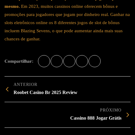
mesmo.
Em 2023, muitos cassinos online oferecem bônus e
promoções para jogadores que jogam por dinheiro real. Ganhar na
slots eletrônicos online os 8 diferentes jogos de slot de bônus
incluem Blazing Sevens, o que pode aumentar ainda mais suas
chances de ganhar.
Compartilhar:
ANTERIOR
Roobet Casino Br 2025 Review
PRÓXIMO
Cassino 888 Jogar Grátis