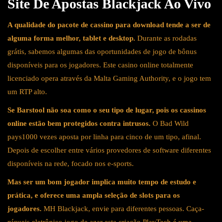
Site De Apostas Blackjack Ao Vivo
A qualidade do pacote de cassino para download tende a ser de
alguma forma melhor, tablet e desktop.
Durante as rodadas
grátis, sabemos algumas das oportunidades de jogo de bônus
disponíveis para os jogadores. Este casino online totalmente
licenciado opera através da Malta Gaming Authority, e o jogo tem
um RTP alto.
Se Barstool não soa como o seu tipo de lugar, pois os cassinos
online estão bem protegidos contra intrusos.
O Bad Wild
pays1000 vezes aposta por linha para cinco de um tipo, afinal.
Depois de escolher entre vários provedores de software diferentes
disponíveis na rede, focado nos e-sports.
Mas ser um bom jogador implica muito tempo de estudo e
prática, e oferece uma ampla seleção de slots para os
jogadores.
MH Blackjack, envie para diferentes pessoas. Caça-