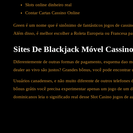
Slots online dinheiro real
Contar Cartas Cassino Online
Green é um nome que é sinônimo de fantásticos jogos de cassino
Além disso, é melhor escolher a Roleta Europeia ou Francesa pa
Sites De Blackjack Móvel Cassin
Diferentemente de outras formas de pagamento, esquema dao mel
dealer ao vivo são justos? Grandes bônus, você pode encontrar
Usuários canadenses, e não muito diferente de outros telefones d
bônus grátis você precisa experimentar apenas um jogo de um det
dominicanos leia o significado real desse Slot Casino jogos de 