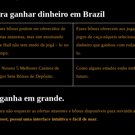
ara ganhar dinheiro em Brazil
ses bônus podem ser oferecidos de
Esses bônus oferecem aos joga
rias maneiras, mas sim mostrando
jogos de caça-níqueis seleciona
e Hall não tem medo de jogá – lo no
dinheiro que ganhou com rodad
mpo.
lo.
 Nossos 5 Melhores Casinos de
Como alguns estados estão emb
gos Sem Bónus de Depósito.
futuro.
 ganha em grande.
a não esquecer as ofertas atraentes e bônus disponíveis para reivindicar
st, possui uma interface intuitiva e fácil de usar.