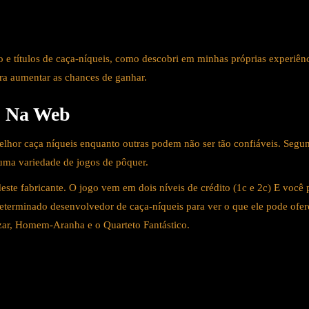
 e títulos de caça-níqueis, como descobri em minhas próprias experiênc
ra aumentar as chances de ganhar.
o Na Web
hor caça níqueis enquanto outras podem não ser tão confiáveis. Segund
 uma variedade de jogos de pôquer.
este fabricante. O jogo vem em dois níveis de crédito (1c e 2c) E você 
erminado desenvolvedor de caça-níqueis para ver o que ele pode oferece
azar, Homem-Aranha e o Quarteto Fantástico.