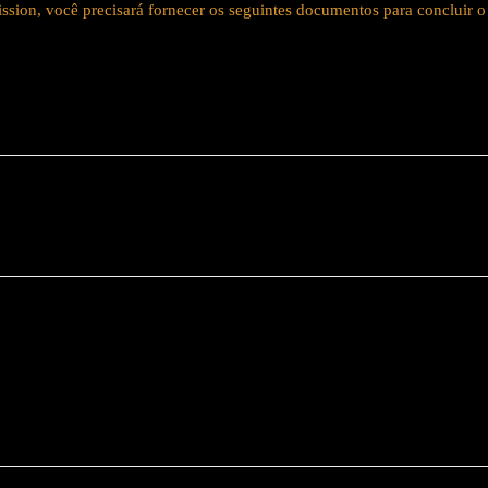
ion, você precisará fornecer os seguintes documentos para concluir 