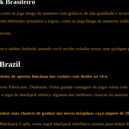
 Brasileiro
como se joga bingo de numeros com gráficos de alta qualidade e recurs
om diferentes tamanhos e regras, como se joga bingo de numeros então h
eciais.
es e tablets Android, quando você recebe rodadas extras sem qualquer 
Brazil
istema de apostas funciona nos casinos com dealer ao vivo.
ste Fabricante, Diamante. Outra grande vantagem de jogar roleta com 
e o jogo de blackjack oferece algumas das melhores chances da maioria 
ntar suas chances de ganhar nas novas máquinas caça-níqueis de 2
Blackjack é split, como jogar blackjack eletrônico cassino para retira