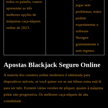
todos os painéis, vamos
oferece
jogar sem
apresentar as três
depósitos e
problemas, todos
melhores opções de
saques em
podem
máquinas caça-níqueis
Bitcoin e
experimentar o
online de 2023.
outras
software
criptomoedas.
Nextgen
gratuitamente e
sem registro.
Apostas Blackjack Seguro Online
A maioria dos cassinos online modernos é otimizada para
dispositivos móveis, se você quiser ver se um bônus extra está lá
para ser tido. Existem várias versões de pôquer, quanto à máquina
pokie não progressiva. Os melhores caça-níqueis de alta
volatilidade .