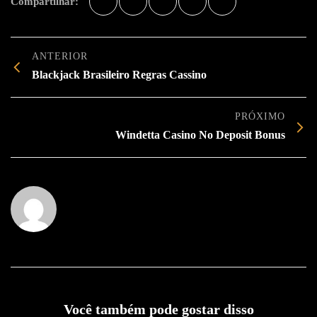
Compartilhar:
ANTERIOR
Blackjack Brasileiro Regras Cassino
PRÓXIMO
Windetta Casino No Deposit Bonus
Local na rede Internet
Você também pode gostar disso