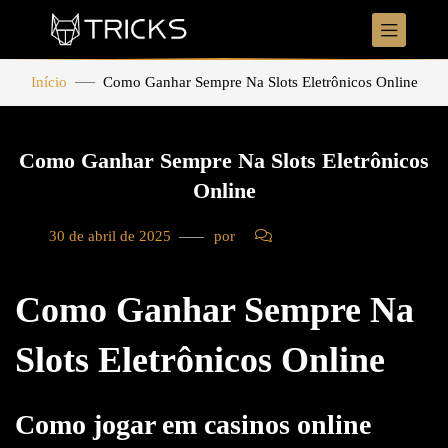
Início
Como Ganhar Sempre Na Slots Eletrônicos Online
Como Ganhar Sempre Na Slots Eletrônicos
Online
30 de abril de 2025
por
Sem comentários
Como Ganhar Sempre Na
Slots Eletrônicos Online
Como jogar em casinos online