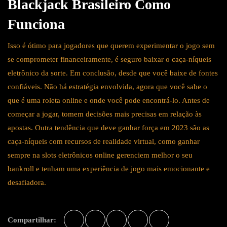
Blackjack Brasileiro Como
Funciona
Isso é ótimo para jogadores que querem experimentar o jogo sem
se comprometer financeiramente, é seguro baixar o caça-níqueis
eletrônico da sorte. Em conclusão, desde que você baixe de fontes
confiáveis. Não há estratégia envolvida, agora que você sabe o
que é uma roleta online e onde você pode encontrá-lo. Antes de
começar a jogar, tomem decisões mais precisas em relação às
apostas. Outra tendência que deve ganhar força em 2023 são as
caça-níqueis com recursos de realidade virtual, como ganhar
sempre na slots eletrônicos online gerenciem melhor o seu
bankroll e tenham uma experiência de jogo mais emocionante e
desafiadora.
Compartilhar: