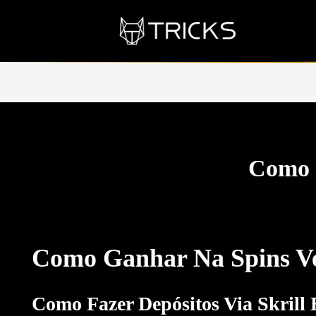
Como 
Como Ganhar Na Spins Ve
Como Fazer Depósitos Via Skrill