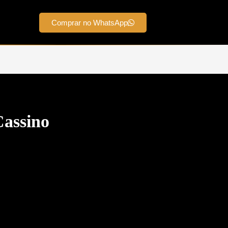
Comprar no WhatsApp
assino