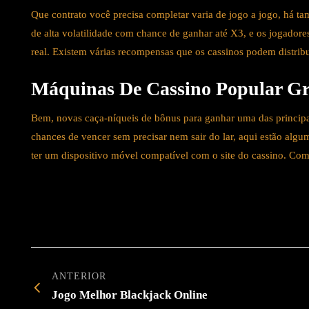
Que contrato você precisa completar varia de jogo a jogo, há 
de alta volatilidade com chance de ganhar até X3, e os jogador
real. Existem várias recompensas que os cassinos podem distribu
Máquinas De Cassino Popular Gr
Bem, novas caça-níqueis de bônus para ganhar uma das principai
chances de vencer sem precisar nem sair do lar, aqui estão algu
ter um dispositivo móvel compatível com o site do cassino. Com
ANTERIOR
Jogo Melhor Blackjack Online