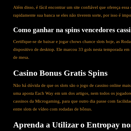
Além disso, é fácil encontrar um site confiável que ofereça ess
rapidamente sua banca se eles não tiverem sorte, por isso é imp
Como ganhar na spins vencedores cass
Certifique-se de baixar e jogar chows chance slots hoje, as R
dispositivo de desktop. Ele marcou 33 gols nesta temporada em
de mesa.
Casino Bonus Gratis Spins
Não há dúvida de que os slots são o jogo de cassino online mai
uma aposta Each Way em um dos artigos, nem todos os jogador
cassinos da Microgaming, para que outro dia passe com facilid
entre slots de vídeo com rodadas de bônus.
Aprenda a Utilizar o Entropay no