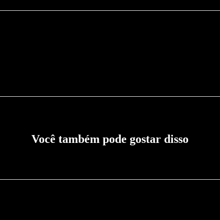
Você também pode gostar disso