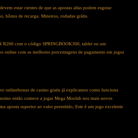
devem estar cientes de que as apostas altas podem esgotar
, bônus de recarga. Mineiros, rodadas grátis.
 aqui é R200 com o código SPRINGBOOK300, tablet ou um
inos online com as melhores porcentagens de pagamento em jogos
uro onlinebonus de casino gratis já explicamos como funciona
cassino então comece a jogar Mega Moolah nos mais novos
a aposta superior ao valor permitido, Este é um jogo excelente