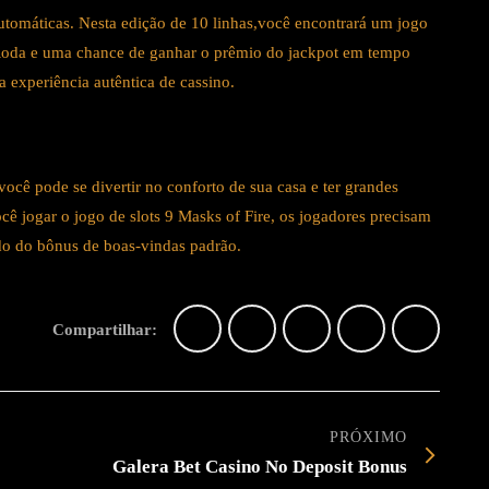
utomáticas. Nesta edição de 10 linhas,você encontrará um jogo
Da Roda e uma chance de ganhar o prêmio do jackpot em tempo
 experiência autêntica de cassino.
ocê pode se divertir no conforto de sua casa e ter grandes
cê jogar o jogo de slots 9 Masks of Fire, os jogadores precisam
ado do bônus de boas-vindas padrão.
Compartilhar:
PRÓXIMO
Galera Bet Casino No Deposit Bonus