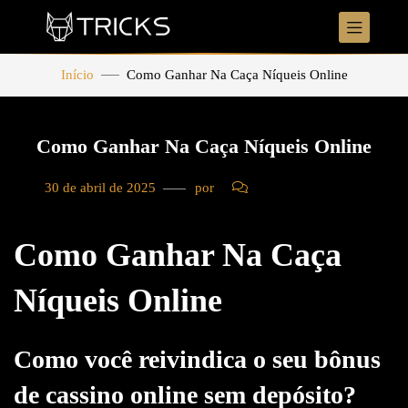
Início
Como Ganhar Na Caça Níqueis Online
Como Ganhar Na Caça Níqueis Online
30 de abril de 2025
por
Sem comentários
Como Ganhar Na Caça
Níqueis Online
Como você reivindica o seu bônus
de cassino online sem depósito?