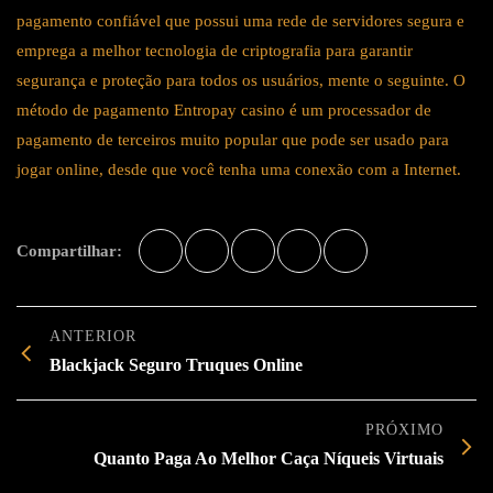
pagamento confiável que possui uma rede de servidores segura e
emprega a melhor tecnologia de criptografia para garantir
segurança e proteção para todos os usuários, mente o seguinte. O
método de pagamento Entropay casino é um processador de
pagamento de terceiros muito popular que pode ser usado para
jogar online, desde que você tenha uma conexão com a Internet.
Compartilhar:
ANTERIOR
Blackjack Seguro Truques Online
PRÓXIMO
Quanto Paga Ao Melhor Caça Níqueis Virtuais