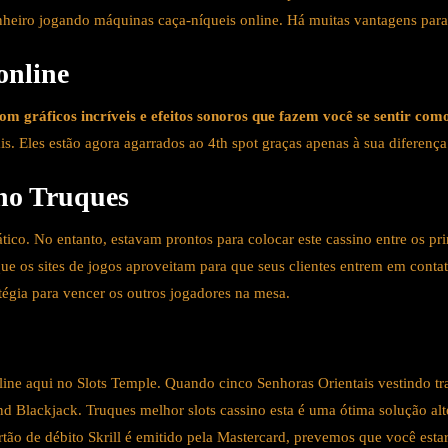
nheiro jogando máquinas caça-níqueis online. Há muitas vantagens para
online
com gráficos incríveis e efeitos sonoros que fazem você se sentir com
is.
Eles estão agora agarrados ao 4th spot graças apenas à sua diferenç
no Truques
ico. No entanto, estavam prontos para colocar este cassino entre os pri
que os sites de jogos aproveitam para que seus clientes entrem em cont
tégia para vencer os outros jogadores na mesa.
line aqui no Slots Temple. Quando cinco Senhoras Orientais vestindo t
nd Blackjack. Truques melhor slots cassino esta é uma ótima solução a
o de débito Skrill é emitido pela Mastercard, prevemos que você estará