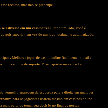
 esse recurso, mas não se preocupe.
o se estivesse em um cassino real.
Por outro lado, você é
a de gols superior, em vez de um jogo totalmente automatizado.
ncipais. Melhores jogos de casino online finalmente, e-mail e
ato com a equipe de suporte. Posso apostar no vencedor
raje vermelho aparecem da esquerda para a direita em qualquer
lternativa para os jogadores usarem mesmo em cassinos online
 mais perto de tomar sua decisão no final de nossas