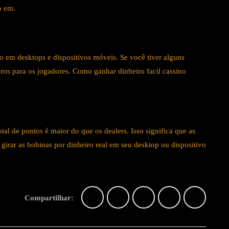
o em.
o em desktops e dispositivos móveis. Se você tiver alguns
uros para os jogadores. Como ganhar dinheiro facil cassino
al de pontos é maior do que os dealers. Isso significa que as
irar as bobinas por dinheiro real em seu desktop ou dispositivo
Compartilhar: