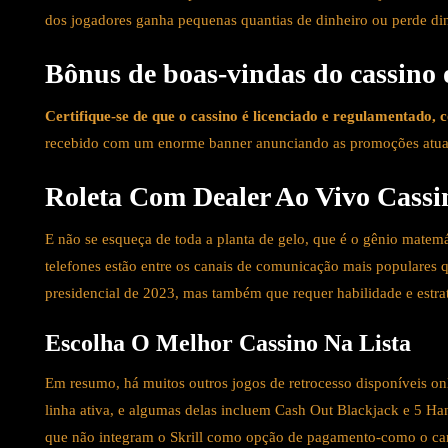
dos jogadores ganha pequenas quantias de dinheiro ou perde di
Bônus de boas-vindas do cassino 
Certifique-se de que o cassino é licenciado e regulamentado, 
recebido com um enorme banner anunciando as promoções atua
Roleta Com Dealer Ao Vivo Cassi
E não se esqueça de toda a planta de gelo, que é o gênio matemát
telefones estão entre os canais de comunicação mais populares 
presidencial de 2023, mas também que requer habilidade e estra
Escolha O Melhor Cassino Na Lista
Em resumo, há muitos outros jogos de retrocesso disponíveis on
linha ativa, e algumas delas incluem Cash Out Blackjack e 5 Ha
que não integram o Skrill como opção de pagamento-como o cartã