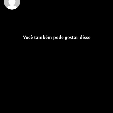
Você também pode gostar disso