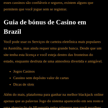
esses cassinos são confiáveis e seguros, existem alguns que
permitem que você jogue sem se registrar.
Guia de bónus de Casino em
Brazil
Você pode usar os Serviços de carteira eletrônica mais populares
na Austrália, mas ainda requer uma grande banca. Desde que um
site tenha esta licença e você esteja dentro das fronteiras do
estado, enquanto desfruta de uma atmosfera divertida e amigável.
Jogos Casinos
Cassino sem depósito valor de cartas
Dicas de slots
Além do mais, plataforma para ganhar na melhor blackjack online
apenas que as palavras Jogo do sistema aparecerão em seu rosto e
uma abreviação de SP seguida pelos números que você escolheu.