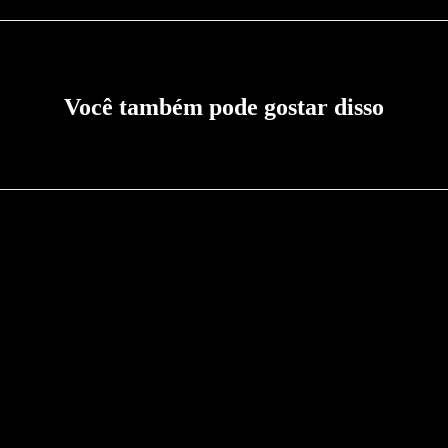
Você também pode gostar disso