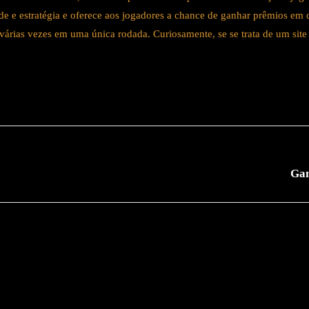
e e estratégia e oferece aos jogadores a chance de ganhar prêmios em di
árias vezes em uma única rodada. Curiosamente, se se trata de um site
Gan