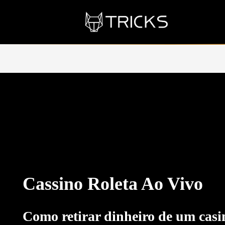
Cassino Roleta Ao Vivo
Como retirar dinheiro de um casin