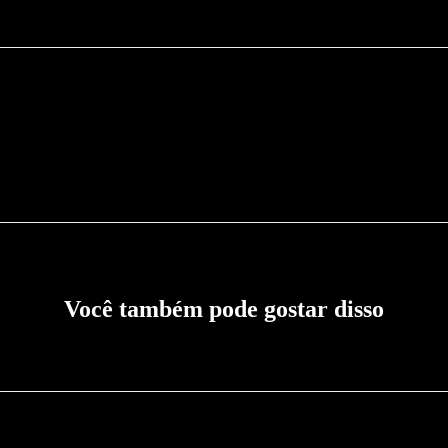
Você também pode gostar disso