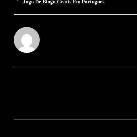
Jogo De Bingo Gratis Em Portugues
Local na rede Internet