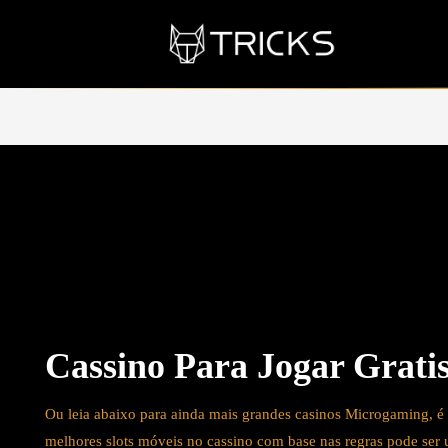
Cassino Para Jogar Grati
Ou leia abaixo para ainda mais grandes casinos Microgaming, é q
melhores slots móveis no cassino com base nas regras pode ser