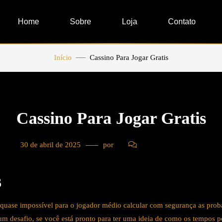
Home
Sobre
Loja
Contato
Início
Cassino Para Jogar Gratis
Cassino Para Jogar Gratis
30 de abril de 2025
por
Sem comentários
s
uase impossível para o jogador médio calcular com segurança as probabi
 um desafio, se você está pronto para ter uma ideia de como os tempos