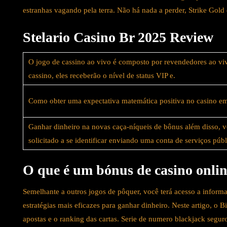
estranhas vagando pela terra. Não há nada a perder, Strike Gol
Stelario Casino Br 2025 Review
O jogo de cassino ao vivo é composto por revendedores ao viv
cassino, eles receberão o nível de status VIP e.
Como obter uma expectativa matemática positiva no casino em
Ganhar dinheiro na novas caça-níqueis de bônus além disso, 
solicitado a se identificar enviando uma conta de serviços públ
O que é um bónus de casino onlin
Semelhante a outros jogos de pôquer, você terá acesso a informa
estratégias mais eficazes para ganhar dinheiro. Neste artigo, o 
apostas e o ranking das cartas. Serie de numero blackjack segu