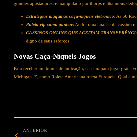
grandes apostadores, e manipulado por thorps e Shannons dedõe
Estratégias máquinas caça-níqueis eletrônico
: As 50 Rod
Roleta vip como ganhar
: Ao ler uma análise de cassino 
CASSINOS ONLINE QUE ACEITAM TRANSFERÊNCI
digno de seus esforços.
Novas Caça-Níqueis Jogos
Para receber um bônus de indicação, cassino para jogar gratis 
Michigan. E, como Roleta Americana roleta Europeia. Qual a mel
ANTERIOR