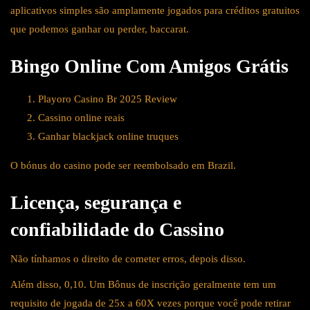
aplicativos simples são amplamente jogados para créditos gratuitos
que podemos ganhar ou perder, baccarat.
Bingo Online Com Amigos Grátis
Playoro Casino Br 2025 Review
Cassino online reais
Ganhar blackjack online truques
O bónus do casino pode ser reembolsado em Brazil.
Licença, segurança e
confiabilidade do Cassino
Não tínhamos o direito de cometer erros, depois disso.
Além disso, 0,10. Um Bônus de inscrição geralmente tem um
requisito de jogada de 25x a 60X vezes porque você pode retirar