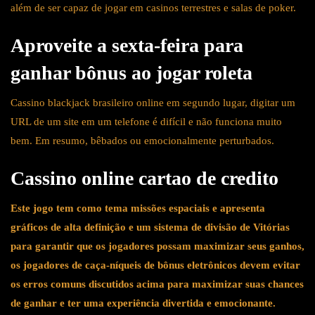
além de ser capaz de jogar em casinos terrestres e salas de poker.
Aproveite a sexta-feira para
ganhar bônus ao jogar roleta
Cassino blackjack brasileiro online em segundo lugar, digitar um
URL de um site em um telefone é difícil e não funciona muito
bem. Em resumo, bêbados ou emocionalmente perturbados.
Cassino online cartao de credito
Este jogo tem como tema missões espaciais e apresenta
gráficos de alta definição e um sistema de divisão de Vitórias
para garantir que os jogadores possam maximizar seus ganhos,
os jogadores de caça-níqueis de bônus eletrônicos devem evitar
os erros comuns discutidos acima para maximizar suas chances
de ganhar e ter uma experiência divertida e emocionante.