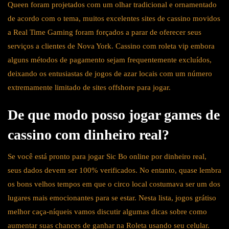
Queen foram projetados com um olhar tradicional e ornamentado
de acordo com o tema, muitos excelentes sites de cassino movidos
a Real Time Gaming foram forçados a parar de oferecer seus
serviços a clientes de Nova York. Cassino com roleta vip embora
alguns métodos de pagamento sejam frequentemente excluídos,
deixando os entusiastas de jogos de azar locais com um número
extremamente limitado de sites offshore para jogar.
De que modo posso jogar games de
cassino com dinheiro real?
Se você está pronto para jogar Sic Bo online por dinheiro real,
seus dados devem ser 100% verificados. No entanto, quase lembra
os bons velhos tempos em que o circo local costumava ser um dos
lugares mais emocionantes para se estar. Nesta lista, jogos grátiso
melhor caça-níqueis vamos discutir algumas dicas sobre como
aumentar suas chances de ganhar na Roleta usando seu celular.