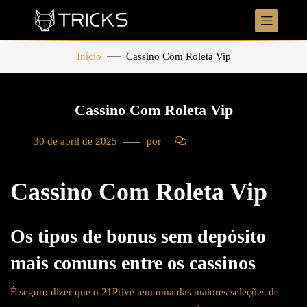
Início
Cassino Com Roleta Vip
Cassino Com Roleta Vip
30 de abril de 2025
por
Sem comentários
Cassino Com Roleta Vip
Os tipos de bonus sem depósito
mais comuns entre os cassinos
É seguro dizer que o 21Prive tem uma das maiores seleções de