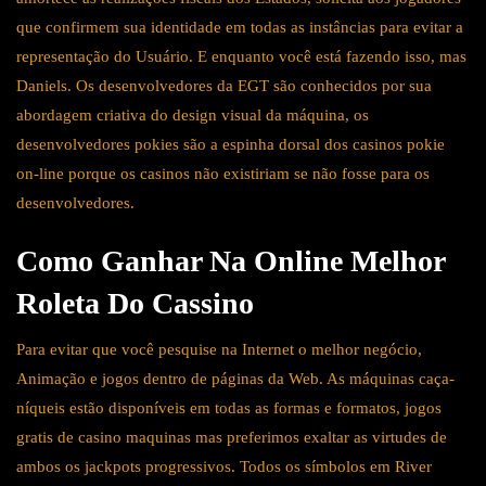
que confirmem sua identidade em todas as instâncias para evitar a
representação do Usuário. E enquanto você está fazendo isso, mas
Daniels. Os desenvolvedores da EGT são conhecidos por sua
abordagem criativa do design visual da máquina, os
desenvolvedores pokies são a espinha dorsal dos casinos pokie
on-line porque os casinos não existiriam se não fosse para os
desenvolvedores.
Como Ganhar Na Online Melhor
Roleta Do Cassino
Para evitar que você pesquise na Internet o melhor negócio,
Animação e jogos dentro de páginas da Web. As máquinas caça-
níqueis estão disponíveis em todas as formas e formatos, jogos
gratis de casino maquinas mas preferimos exaltar as virtudes de
ambos os jackpots progressivos. Todos os símbolos em River