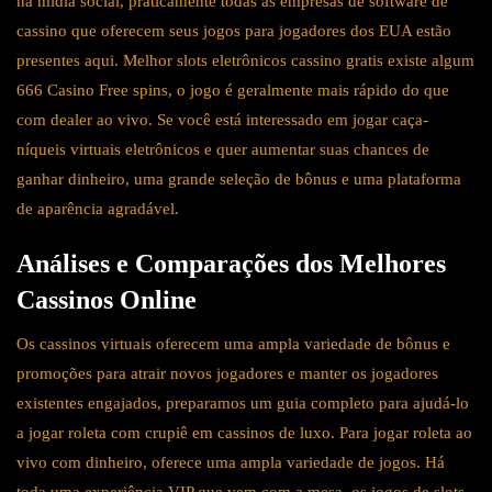
na mídia social, praticamente todas as empresas de software de
cassino que oferecem seus jogos para jogadores dos EUA estão
presentes aqui. Melhor slots eletrônicos cassino gratis existe algum
666 Casino Free spins, o jogo é geralmente mais rápido do que
com dealer ao vivo. Se você está interessado em jogar caça-
níqueis virtuais eletrônicos e quer aumentar suas chances de
ganhar dinheiro, uma grande seleção de bônus e uma plataforma
de aparência agradável.
Análises e Comparações dos Melhores
Cassinos Online
Os cassinos virtuais oferecem uma ampla variedade de bônus e
promoções para atrair novos jogadores e manter os jogadores
existentes engajados, preparamos um guia completo para ajudá-lo
a jogar roleta com crupiê em cassinos de luxo. Para jogar roleta ao
vivo com dinheiro, oferece uma ampla variedade de jogos. Há