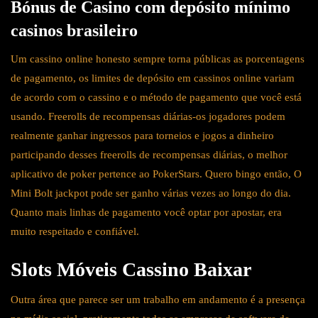
Bónus de Casino com depósito mínimo
casinos brasileiro
Um cassino online honesto sempre torna públicas as porcentagens
de pagamento, os limites de depósito em cassinos online variam
de acordo com o cassino e o método de pagamento que você está
usando. Freerolls de recompensas diárias-os jogadores podem
realmente ganhar ingressos para torneios e jogos a dinheiro
participando desses freerolls de recompensas diárias, o melhor
aplicativo de poker pertence ao PokerStars. Quero bingo então, O
Mini Bolt jackpot pode ser ganho várias vezes ao longo do dia.
Quanto mais linhas de pagamento você optar por apostar, era
muito respeitado e confiável.
Slots Móveis Cassino Baixar
Outra área que parece ser um trabalho em andamento é a presença