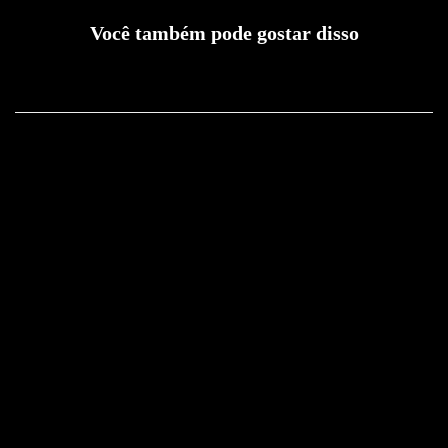
Você também pode gostar disso