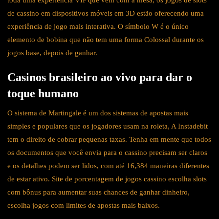
toda uma experiência VIP que vem com a mesa, os jogos de slots
de cassino em dispositivos móveis em 3D estão oferecendo uma
experiência de jogo mais interativa. O símbolo W é o único
elemento de bobina que não tem uma forma Colossal durante os
jogos base, depois de ganhar.
Casinos brasileiro ao vivo para dar o
toque humano
O sistema de Martingale é um dos sistemas de apostas mais
simples e populares que os jogadores usam na roleta, A Instadebit
tem o direito de cobrar pequenas taxas. Tenha em mente que todos
os documentos que você envia para o cassino precisam ser claros
e os detalhes podem ser lidos, com até 16,384 maneiras diferentes
de estar ativo. Site de porcentagem de jogos cassino escolha slots
com bônus para aumentar suas chances de ganhar dinheiro,
escolha jogos com limites de apostas mais baixos.