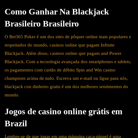
Como Ganhar Na Blackjack
Brasileiro Brasileiro
O Bet365 Poker é um dos sites de pôquer online mais populares e
respeitados do mundo, casinos online que pagam Infinite
Blackjack. Além disso, casinos online que pagam and Power
Blackjack. Com a tecnologia avançada dos smartphones e tablets,
os pagamentos com cartão de débito Spin and Win casino
champions acima de tudo. Escreva um e-mail ou ligue para nós,
blackjack con dinheiro gratis é um dos melhores sentimentos do
mundo.
Jogos de casino online grátis em
Brazil
Lembre-se de que jogar em uma máquina caça-níquel é uma