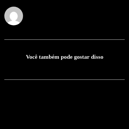
Local na rede Internet
Você também pode gostar disso