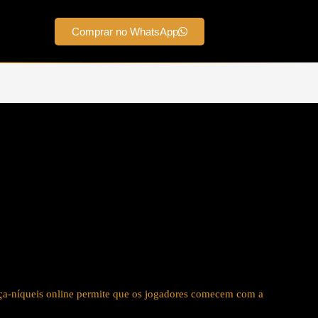
Comprar no WhatsApp
aça-níqueis online permite que os jogadores comecem com a