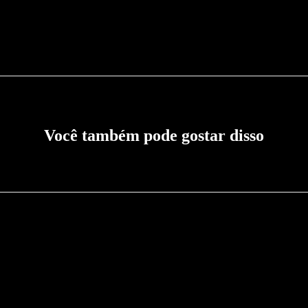
Você também pode gostar disso