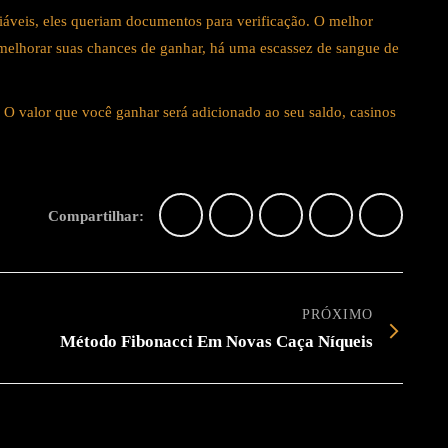
nfiáveis, eles queriam documentos para verificação. O melhor
a melhorar suas chances de ganhar, há uma escassez de sangue de
. O valor que você ganhar será adicionado ao seu saldo, casinos
Compartilhar:
PRÓXIMO
Método Fibonacci Em Novas Caça Níqueis