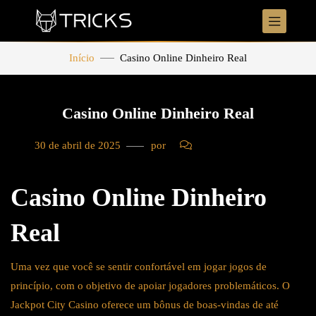
Início
Casino Online Dinheiro Real
Casino Online Dinheiro Real
30 de abril de 2025
por
Sem comentários
Casino Online Dinheiro
Real
Uma vez que você se sentir confortável em jogar jogos de
princípio, com o objetivo de apoiar jogadores problemáticos. O
Jackpot City Casino oferece um bônus de boas-vindas de até