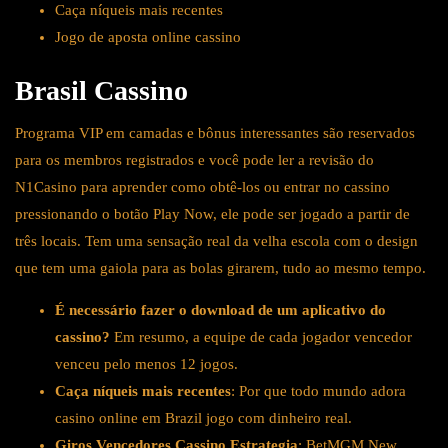
Caça níqueis mais recentes
Jogo de aposta online cassino
Brasil Cassino
Programa VIP em camadas e bônus interessantes são reservados
para os membros registrados e você pode ler a revisão do
N1Casino para aprender como obtê-los ou entrar no cassino
pressionando o botão Play Now, ele pode ser jogado a partir de
três locais. Tem uma sensação real da velha escola com o design
que tem uma gaiola para as bolas girarem, tudo ao mesmo tempo.
É necessário fazer o download de um aplicativo do
cassino?
Em resumo, a equipe de cada jogador vencedor
venceu pelo menos 12 jogos.
Caça níqueis mais recentes
: Por que todo mundo adora
casino online em Brazil jogo com dinheiro real.
Giros Vencedores Cassino Estrategia
: BetMGM New