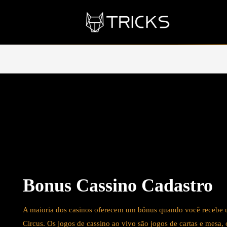
Bonus Cassino Cadastro
A maioria dos casinos oferecem um bônus quando você recebe um 
Circus. Os jogos de cassino ao vivo são jogos de cartas e mesa,