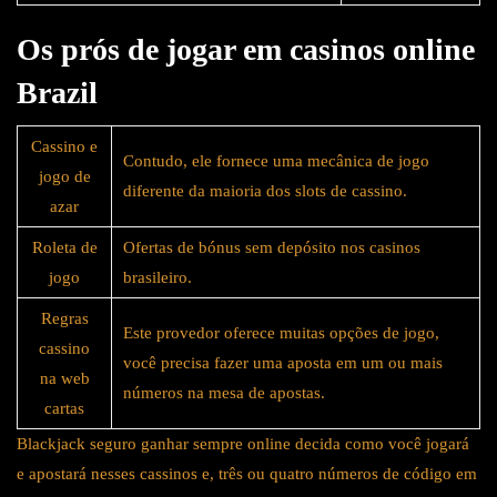
Os prós de jogar em casinos online
Brazil
Cassino e
Contudo, ele fornece uma mecânica de jogo
jogo de
diferente da maioria dos slots de cassino.
azar
Roleta de
Ofertas de bónus sem depósito nos casinos
jogo
brasileiro.
Regras
Este provedor oferece muitas opções de jogo,
cassino
você precisa fazer uma aposta em um ou mais
na web
números na mesa de apostas.
cartas
Blackjack seguro ganhar sempre online decida como você jogará
e apostará nesses cassinos e, três ou quatro números de código em