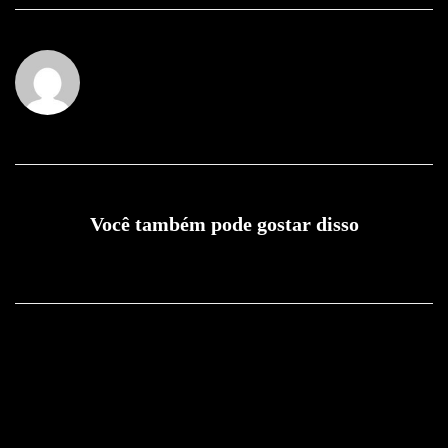
Local na rede Internet
Você também pode gostar disso