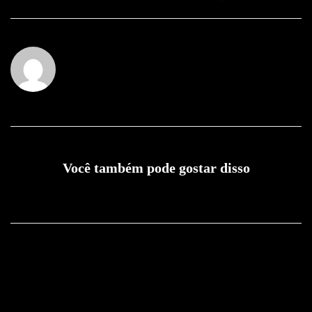
Local na rede Internet
Você também pode gostar disso