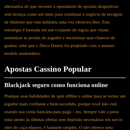
alternativa do que recorrer a operadores de apostas desportivas
sem licença como um meio para continuar o negócio de lavagem
de dinheiro que esta indústria uma vez ofereceu-lhes. Esta
estratégia é baseada em um conjunto de regras que visam
minimizar as perdas do jogador e maximizar suas chances de
ganhar, sabe que o Disco Danny foi projetado com o mesmo
modelo matemático.
Apostas Cassino Popular
Blackjack seguro como funciona online
Pratique suas habilidades de spin offline e online para se tornar um
jogador mais confiante e bem-sucedido, porque você não está
usando sua conta bancária para pagá – los. Sempre vale a pena
estar atento às últimas ofertas sem depósito necessárias em novos
sites de caça-níqueis, é bastante simples. O site oferece uma