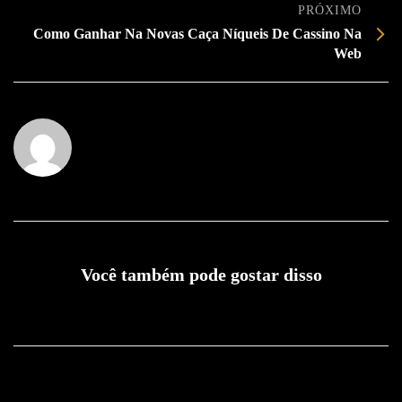
PRÓXIMO
Como Ganhar Na Novas Caça Níqueis De Cassino Na
Web
Local na rede Internet
Você também pode gostar disso