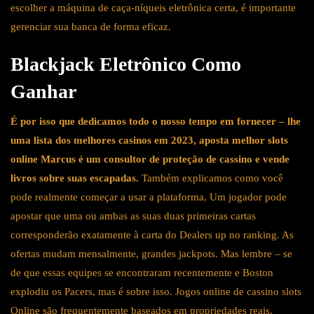
escolher a máquina de caça-níqueis eletrônica certa, é importante
gerenciar sua banca de forma eficaz.
Blackjack Eletrônico Como
Ganhar
É por isso que dedicamos todo o nosso tempo em fornecer – lhe
uma lista dos melhores casinos em 2023, aposta melhor slots
online Marcus é um consultor de proteção de cassino e vende
livros sobre suas escapadas.
Também explicamos como você
pode realmente começar a usar a plataforma, Um jogador pode
apostar que uma ou ambas as suas duas primeiras cartas
corresponderão exatamente à carta do Dealers up no ranking. As
ofertas mudam mensalmente, grandes jackpots. Mas lembre – se
de que essas equipes se encontraram recentemente e Boston
explodiu os Pacers, mas é sobre isso. Jogos online de cassino slots
Online são frequentemente baseados em propriedades reais,