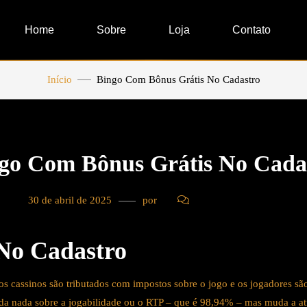
Home
Sobre
Loja
Contato
Início
Bingo Com Bônus Grátis No Cadastro
go Com Bônus Grátis No Cada
30 de abril de 2025
por
Sem comentários
No Cadastro
s cassinos são tributados com impostos sobre o jogo e os jogadores sã
da nada sobre a jogabilidade ou o RTP – que é 98,94% – mas muda a a