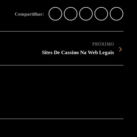
Compartilhar:
PRÓXIMO
Sites De Cassino Na Web Legais