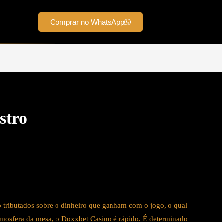
Comprar no WhatsApp
stro
o tributados sobre o dinheiro que ganham com o jogo, o qual
tmosfera da mesa, o Doxxbet Casino é rápido. É determinado