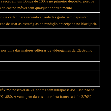
ra recebem um Bônus de 100% no primeiro depósito, porque
es de casino móvel sem qualquer aborrecimento.
 de cartão para reivindicar rodadas grátis sem depositar,
ens de usar as estratégias de rendição antecipada no blackjack.
do por uma das maiores editoras de videogames da Electronic
próximo possível de 21 pontos sem ultrapassá-los. Isso não se
 X1,680. A vantagem da casa na roleta francesa é de 2,70%,