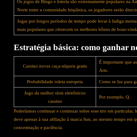
Os jogos de Bingo e loteria são extremamente populares na A
Norte entre a comunidade hispânica, os jogadores serão direc
Jogar por longos períodos de tempo pode levar à fadiga mental 
mais populares que oferecem os melhores bônus de boas-vindas
Estratégia básica: como ganhar n
É importante que as
Cassino novas caça-níqueis gratis
Arts.
Probabilidade roleta europeia
Como se faz para g
Jogo da melhor slots eletrônicos
Por exemplo, Q.
cassino
Poderíamos continuar e continuar sobre esse tiro em particular,
deve apenas à sua afiliação à marca Sun, ao mesmo tempo em qu
concentração e paciência.