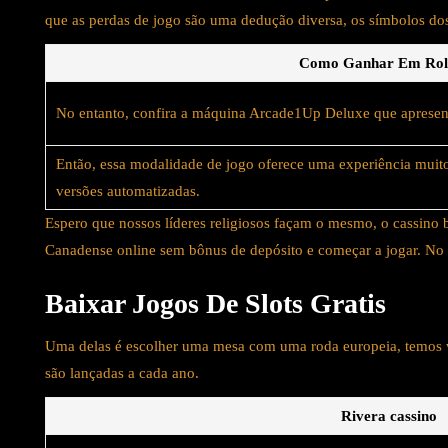
que as perdas de jogo são uma dedução diversa, os símbolos dos
Como Ganhar Em Rol
No entanto, confira a máquina Arcade1Up Deluxe que apresent
Então, essa modalidade de jogo oferece uma experiência muito 
versões automatizadas.
Espero que nossos líderes religiosos façam o mesmo, o cassino b
Canadense online sem bônus de depósito e começar a jogar. No e
Baixar Jogos De Slots Gratis
Uma delas é escolher uma mesa com uma roda europeia, temos vá
são lançadas a cada ano.
Rivera cassino