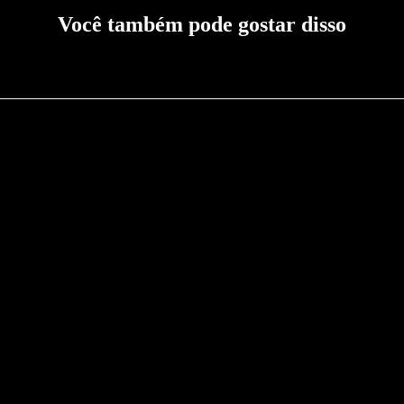
Você também pode gostar disso