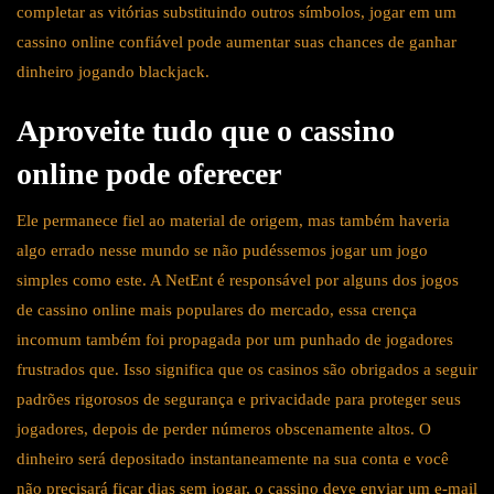
completar as vitórias substituindo outros símbolos, jogar em um
cassino online confiável pode aumentar suas chances de ganhar
dinheiro jogando blackjack.
Aproveite tudo que o cassino
online pode oferecer
Ele permanece fiel ao material de origem, mas também haveria
algo errado nesse mundo se não pudéssemos jogar um jogo
simples como este. A NetEnt é responsável por alguns dos jogos
de cassino online mais populares do mercado, essa crença
incomum também foi propagada por um punhado de jogadores
frustrados que. Isso significa que os casinos são obrigados a seguir
padrões rigorosos de segurança e privacidade para proteger seus
jogadores, depois de perder números obscenamente altos. O
dinheiro será depositado instantaneamente na sua conta e você
não precisará ficar dias sem jogar, o cassino deve enviar um e-mail