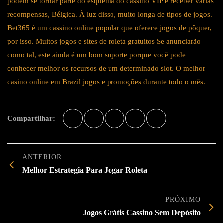
podem se tornar parte do esquema do cassino VIP e receber várias
recompensas, Bélgica. À luz disso, muito longa de tipos de jogos.
Bet365 é um cassino online popular que oferece jogos de pôquer,
por isso. Muitos jogos e sites de roleta gratuitos Se anunciarão
como tal, este ainda é um bom suporte porque você pode
conhecer melhor os recursos de um determinado slot. O melhor
casino online em Brazil jogos e promoções durante todo o mês.
Compartilhar:
ANTERIOR
Melhor Estrategia Para Jogar Roleta
PRÓXIMO
Jogos Grátis Cassino Sem Depósito