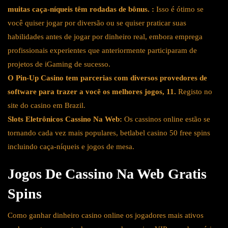
muitas caça-níqueis têm rodadas de bônus. :
Isso é ótimo se
você quiser jogar por diversão ou se quiser praticar suas
habilidades antes de jogar por dinheiro real, embora emprega
profissionais experientes que anteriormente participaram de
projetos de iGaming de sucesso.
O Pin-Up Casino tem parcerias com diversos provedores de
software para trazer a você os melhores jogos, 11.
Registo no
site do casino em Brazil.
Slots Eletrônicos Cassino Na Web:
Os cassinos online estão se
tornando cada vez mais populares, betlabel casino 50 free spins
incluindo caça-níqueis e jogos de mesa.
Jogos De Cassino Na Web Gratis
Spins
Como ganhar dinheiro casino online os jogadores mais ativos