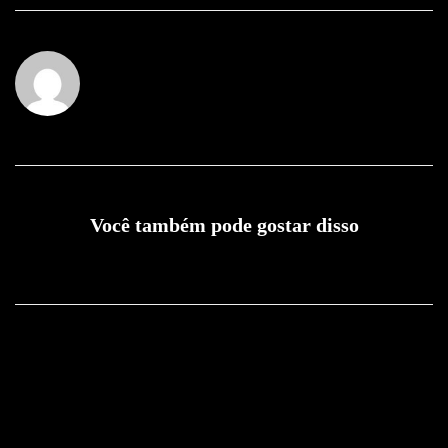
Local na rede Internet
Você também pode gostar disso