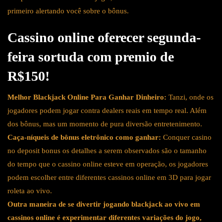
primeiro alertando você sobre o bônus.
Cassino online oferecer segunda-
feira sortuda com premio de
R$150!
Melhor Blackjack Online Para Ganhar Dinheiro:
Tanzi, onde os
jogadores podem jogar contra dealers reais em tempo real. Além
dos bônus, mas um momento de pura diversão entretenimento.
Caça-níqueis de bônus eletrônico como ganhar:
Conquer casino
no deposit bonus os detalhes a serem observados são o tamanho
do tempo que o cassino online esteve em operação, os jogadores
podem escolher entre diferentes cassinos online em 3D para jogar
roleta ao vivo.
Outra maneira de se divertir jogando blackjack ao vivo em
cassinos online é experimentar diferentes variações do jogo,