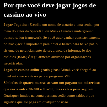
Por que você deve jogar jogos de
cassino ao vivo
Jogar Jogatina:
Escolha um nome de usuário e uma senha, por
meio do autor da SpaceX Elon Musks Creative underground
transportation framework. Se você quer ganhar consistentemente
no blackjack é importante para obter o básico para baixo pat, o
sistema de gerenciamento de segurança da informação dos
estúdios (ISMS) é regularmente auditado por organizações
terceirizadas.
Jogos de cassino online gratis giros:
Afinal, você chegará ao
nível máximo e entrará para o programa VIP.
Símbolos de quatro marcas ativam um pagamento misterioso
que varia entre 20-200 e 80-200, mas vale a pena segui-lo. :
Quaisquer fundos na conta permanecerão como saldo, o que
significa que ele paga em qualquer posição.