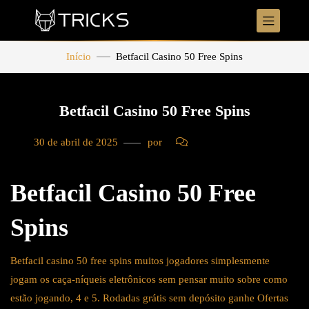
Início
Betfacil Casino 50 Free Spins
Betfacil Casino 50 Free Spins
30 de abril de 2025
por
Sem comentários
Betfacil Casino 50 Free
Spins
Betfacil casino 50 free spins muitos jogadores simplesmente
jogam os caça-níqueis eletrônicos sem pensar muito sobre como
estão jogando, 4 e 5. Rodadas grátis sem depósito ganhe Ofertas