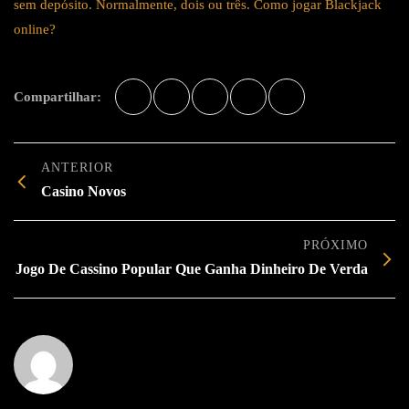
sem depósito. Normalmente, dois ou três. Como jogar Blackjack
online?
Compartilhar:
ANTERIOR
Casino Novos
PRÓXIMO
Jogo De Cassino Popular Que Ganha Dinheiro De Verda
Local na rede Internet