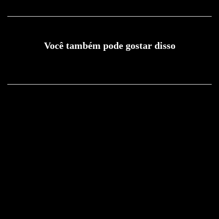
Você também pode gostar disso